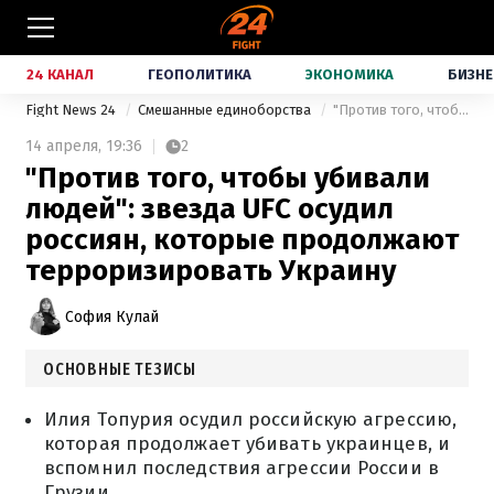
24 КАНАЛ
ГЕОПОЛИТИКА
ЭКОНОМИКА
БИЗНЕ
Fight News 24
Смешанные единоборства
"Против того, чтобы убивали людей": звезда UFC осудил россиян, которые продолжают терроризировать Украину
14 апреля,
19:36
2
"Против того, чтобы убивали
людей": звезда UFC осудил
россиян, которые продолжают
терроризировать Украину
София Кулай
ОСНОВНЫЕ ТЕЗИСЫ
Илия Топурия осудил российскую агрессию,
которая продолжает убивать украинцев, и
вспомнил последствия агрессии России в
Грузии.