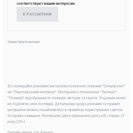
соответствуют вашим интересам.
К РАССЫЛКАМ
Наши приложения:
android
apple
smart tv
samsung smart tv
Всі комерційні рекламні матеріали позначені словами "Спецпроєкт"
чи "Партнерський матеріал". Матеріали з позначкою "Експерт",
"Позиція" відображають позицію авторів та героїв. Редакція може
не поділяти їхніх поглядів. Детальніше щодо реклами та правил
цитування можна ознайомитись в правилах користування сайтом.
Усі права захищені.
Матеріали сайту призначені для осіб старше
21
року (21+)
Онлайн-медіа «24 Канал»