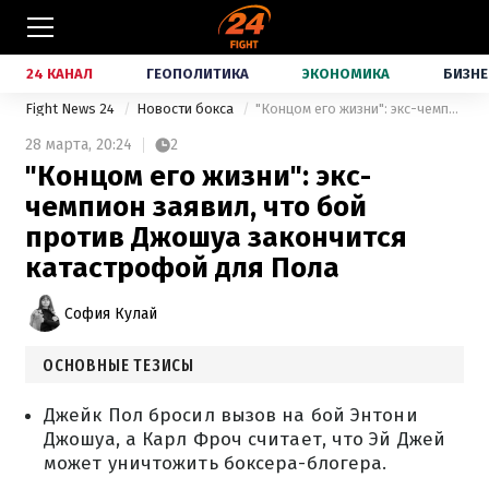
24 КАНАЛ
ГЕОПОЛИТИКА
ЭКОНОМИКА
БИЗНЕ
Fight News 24
Новости бокса
"Концом его жизни": экс-чемпион заявил, что бой против Джошуа закончится катастрофой для Пола
28 марта,
20:24
2
"Концом его жизни": экс-
чемпион заявил, что бой
против Джошуа закончится
катастрофой для Пола
София Кулай
ОСНОВНЫЕ ТЕЗИСЫ
Джейк Пол бросил вызов на бой Энтони
Джошуа, а Карл Фроч считает, что Эй Джей
может уничтожить боксера-блогера.