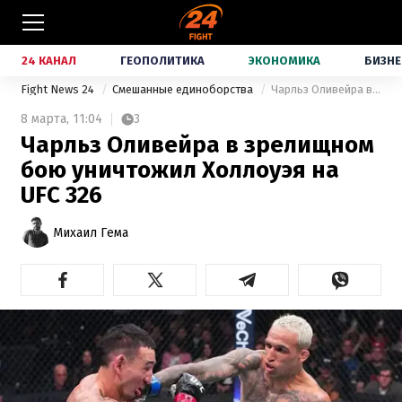
24 КАНАЛ
ГЕОПОЛИТИКА
ЭКОНОМИКА
БИЗНЕ
Fight News 24
Смешанные единоборства
Чарльз Оливейра в зрелищном бою уничтожил Холлоуэя на UFC 326
8 марта,
11:04
3
Чарльз Оливейра в зрелищном
бою уничтожил Холлоуэя на
UFC 326
Михаил Гема