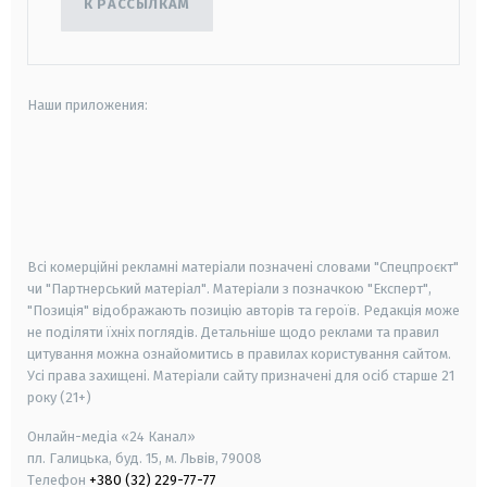
К РАССЫЛКАМ
Наши приложения:
android
apple
smart tv
samsung smart tv
Всі комерційні рекламні матеріали позначені словами "Спецпроєкт"
чи "Партнерський матеріал". Матеріали з позначкою "Експерт",
"Позиція" відображають позицію авторів та героїв. Редакція може
не поділяти їхніх поглядів. Детальніше щодо реклами та правил
цитування можна ознайомитись в правилах користування сайтом.
Усі права захищені.
Матеріали сайту призначені для осіб старше
21
року (21+)
Онлайн-медіа «24 Канал»
пл. Галицька, буд. 15, м. Львів, 79008
Телефон
+380 (32) 229-77-77