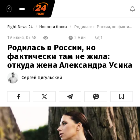
Fight News 24
Новости бокса
 Родилась в России, но фактически там не жила: откуда жена Александра Усика 
2 мин
19 июня,
07:48
1
Родилась в России, но
фактически там не жила:
откуда жена Александра Усика
Сергей Цигульский