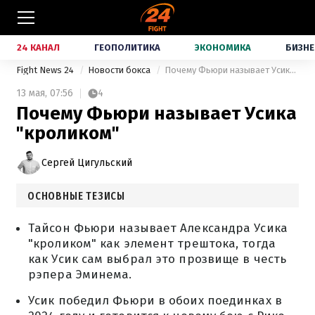
24 КАНАЛ
ГЕОПОЛИТИКА
ЭКОНОМИКА
БИЗНЕ
Fight News 24
Новости бокса
Почему Фьюри называет Усика "кроликом"
13 мая,
07:56
4
Почему Фьюри называет Усика
"кроликом"
Сергей Цигульский
ОСНОВНЫЕ ТЕЗИСЫ
Тайсон Фьюри называет Александра Усика
"кроликом" как элемент трештока, тогда
как Усик сам выбрал это прозвище в честь
рэпера Эминема.
Усик победил Фьюри в обоих поединках в