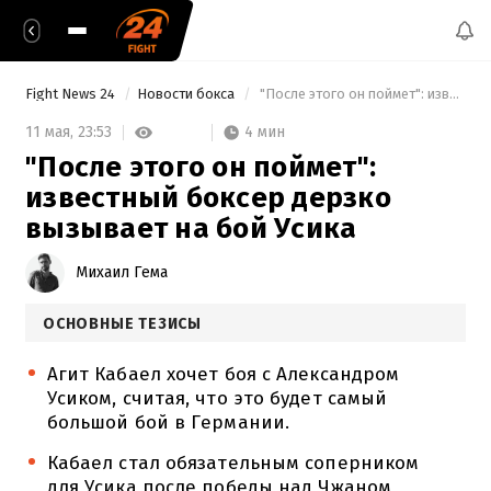
Fight News 24
Новости бокса
 "После этого он поймет": известный боксер дерзко вызывает на бой Усика 
4 мин
11 мая,
23:53
"После этого он поймет":
известный боксер дерзко
вызывает на бой Усика
Михаил Гема
ОСНОВНЫЕ ТЕЗИСЫ
Агит Кабаел хочет боя с Александром
Усиком, считая, что это будет самый
большой бой в Германии.
Кабаел стал обязательным соперником
для Усика после победы над Чжаном