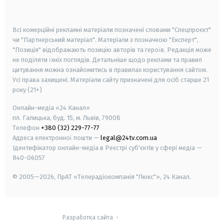
smart tv
samsung smart tv
Всі комерційні рекламні матеріали позначені словами "Спецпроєкт"
чи "Партнерський матеріал". Матеріали з позначкою "Експерт",
"Позиція" відображають позицію авторів та героїв. Редакція може
не поділяти їхніх поглядів. Детальніше щодо реклами та правил
цитування можна ознайомитись в правилах користування сайтом.
Усі права захищені.
Матеріали сайту призначені для осіб старше
21
року (21+)
Онлайн-медіа «24 Канал»
пл. Галицька, буд. 15, м. Львів, 79008
Телефон
+380 (32) 229-77-77
Адреса електронної пошти —
legal@24tv.com.ua
Ідентифікатор онлайн-медіа в Реєстрі суб'єктів у сфері медіа —
R40-06057
© 2005—2026,
ПрАТ «Телерадіокомпанія "Люкс"», 24 Канал.
Разработка сайта
-