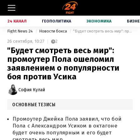
24 КАНАЛ
ГЕОПОЛИТИКА
ЭКОНОМИКА
БИЗНЕ
Fight News 24
Новости бокса
"Будет смотреть весь мир": промоутер Пола ошеломил заявлением о популярности боя против Усика
26 сентября,
10:27
2
"Будет смотреть весь мир":
промоутер Пола ошеломил
заявлением о популярности
боя против Усика
София Кулай
ОСНОВНЫЕ ТЕЗИСЫ
Промоутер Джейка Пола заявил, что бой
Пола с Александром Усиком в октагоне
будет очень популярным и его будет
смотреть весь мир.