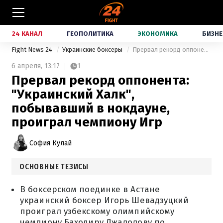
24 КАНАЛ
ГЕОПОЛИТИКА
ЭКОНОМИКА
БИЗНЕ
Fight News 24
Украинские боксеры
Прервал рекорд оппонента: "Украинский Халк", побывавший в нокдауне, проиграл чемпиону Игр
6 апреля,
13:17
1
Прервал рекорд оппонента:
"Украинский Халк",
побывавший в нокдауне,
проиграл чемпиону Игр
София Кулай
ОСНОВНЫЕ ТЕЗИСЫ
В боксерском поединке в Астане
украинский боксер Игорь Шевадзуцкий
проиграл узбекскому олимпийскому
чемпиону Баходиру Джалолову по