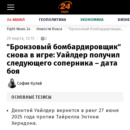
24 КАНАЛ
ГЕОПОЛИТИКА
ЭКОНОМИКА
БИЗНЕ
Fight News 24
Новости бокса
"Бронзовый бомбардировщик" снова в игре: Уайлдер получил следующего соперника – дата боя
29 марта,
12:15
2
"Бронзовый бомбардировщик"
снова в игре: Уайлдер получил
следующего соперника – дата
боя
София Кулай
ОСНОВНЫЕ ТЕЗИСЫ
Деонтей Уайлдер вернется в ринг 27 июня
2025 года против Тайрелла Энтони
Херндона.