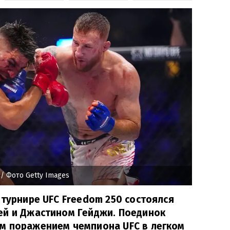
/ Фото Getty Images
 турнире UFC Freedom 250 состоялся
ей и Джастином Гейджи. Поединок
м поражением чемпиона UFC в легком