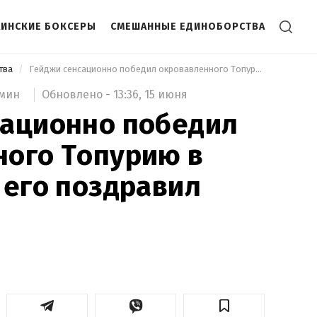
АИНСКИЕ БОКСЕРЫ
СМЕШАННЫЕ ЕДИНОБОРСТВА
тва
 Гейджи сенсационно победил окровавленного Топурию в Белом доме, его поздравил Трамп 
Обновлено -
13:36,
15 июня
 мин
сационно победил
ного Топурию в
 его поздравил