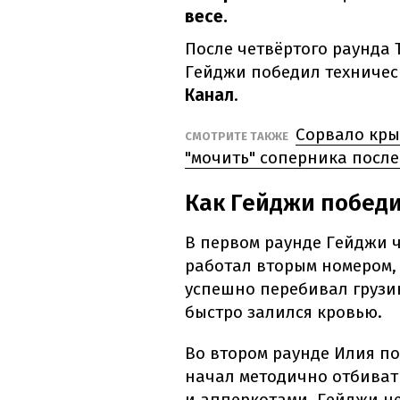
весе.
После четвёртого раунда 
Гейджи победил техничес
Канал
.
Сорвало кры
СМОТРИТЕ ТАКЖЕ
"мочить" соперника после
Как Гейджи побед
В первом раунде Гейджи ч
работал вторым номером,
успешно перебивал грузин
быстро залился кровью.
Во втором раунде Илия п
начал методично отбиват
и апперкотами. Гейджи н