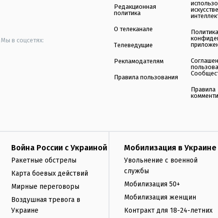
использ
Редакционная
искусств
политика
интеллек
О телеканале
Политик
конфиде
Мы в соцсетях:
приложе
Телеведущие
Соглаше
Рекламодателям
пользов
Сообщес
Правила пользования
Правила
коммент
Война России с Украиной
Мобилизация в Украине
Ракетные обстрелы
Увольнение с военной
службы
Карта боевых действий
Мобилизация 50+
Мирные переговоры
Мобилизация женщин
Воздушная тревога в
Украине
Контракт для 18-24-летних