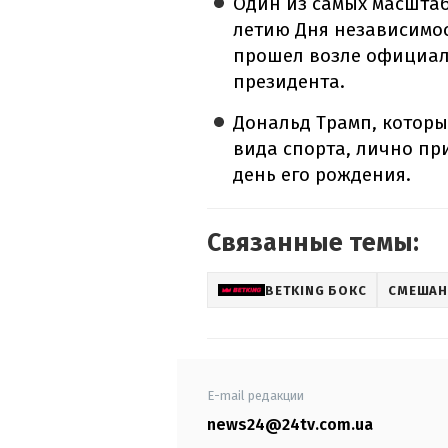
Один из самых масштаб
летию Дня независимос
прошел возле официал
президента.
Дональд Трамп, которы
вида спорта, лично пр
день его рождения.
Связанные темы:
BETKING БОКС
СМЕШАН
E-mail редакции
news24@24tv.com.ua