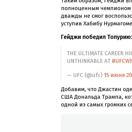
Таким образом, Гейджи вп
полноценным чемпионом U
дважды не смог воспольз
уступив Хабибу Нурмагоме
Гейджи победил Топурию:
THE ULTIMATE CAREER H
UNTHINKABLE AT
#UFCWh
— UFC (@ufc)
15 июня 2
Добавим, что Джастин оде
США Дональда Трампа, ко
одной из самых громких с