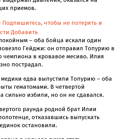
щих приемов.
p
Подпишитесь, чтобы не потерять и
сти
Добавить
спокойным – оба бойца искали один
 повезло Гейджи: он отправил Топурию в
о чемпиона в кровавое месиво. Илия
езно пострадал.
 медики едва выпустили Топурию – оба
рыты гематомами. В четвертой
а сильно избили, но он не сдавался.
вертого раунда родной брат Илии
полотенце, отказавшись выпускать
оединок остановили.