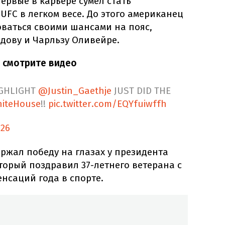
ервые в карьере сумел стать
FC в легком весе. До этого американец
оваться своими шансами на пояс,
дову и Чарльзу Оливейре.
 смотрите видео
IGHLIGHT
@Justin_Gaethje
JUST DID THE
iteHouse
!!
pic.twitter.com/EQYfuiwffh
026
ржал победу на глазах у президента
торый поздравил 37-летнего ветерана с
енсаций года в спорте.