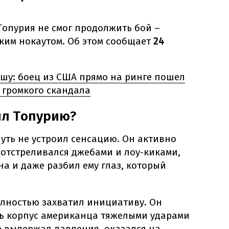
Топурия не смог продолжить бой –
ким нокаутом. Об этом сообщает
24
шу: боец из США прямо на ринге пошел
 громкого скандала
ил Топурию?
уть не устроил сенсацию. Он активно
 отстреливался джебами и лоу-киками,
а и даже разбил ему глаз, который
олностью захватил инициативу. Он
ь корпус американца тяжелыми ударами
е выдержал давления, оказался на