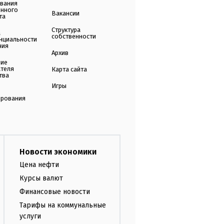
ования
енного
Вакансии
та
Структура
а
собственности
нциальности
ния
Архив
ние
ателя
Карта сайта
тва
Игры
ирования
Новости экономики
Цена нефти
Курсы валют
Финансовые новости
Тарифы на коммунальные
услуги