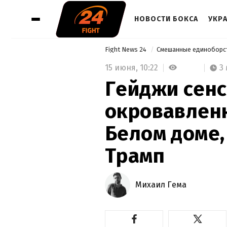
НОВОСТИ БОКСА
УКР
Fight News 24
Смешанные единоборс
15 июня,
10:22
3
Гейджи сен
окровавлен
Белом доме,
Трамп
Михаил Гема