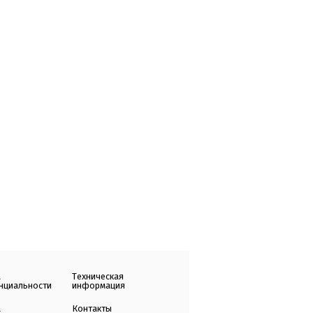
а
Техническая
нциальности
информация
а
Контакты