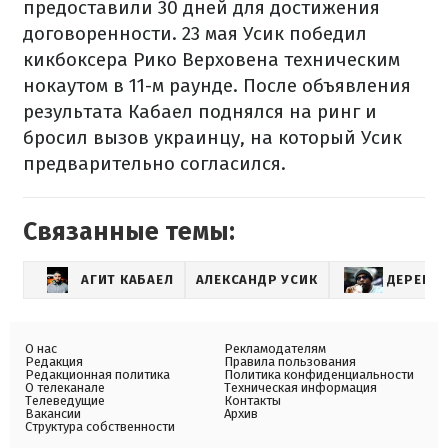
предоставили 30 дней для достижения
договоренности. 23 мая Усик победил
кикбоксера Рико Верховена техническим
нокаутом в 11-м раунде. После объявления
результата Кабаел поднялся на ринг и
бросил вызов украинцу, на который Усик
предварительно согласился.
Связанные темы:
АГИТ КАБАЕЛ
АЛЕКСАНДР УСИК
ДЕРЕК Ч
О нас
Рекламодателям
Редакция
Правила пользования
Редакционная политика
Политика конфиденциальности
О телеканале
Техническая информация
Телеведущие
Контакты
Вакансии
Архив
Структура собственности