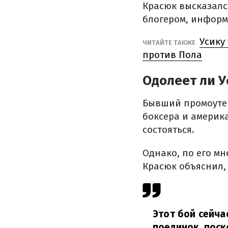
Красюк высказалс
блогером, инфор
Усику
ЧИТАЙТЕ ТАКЖЕ
против Пола
Одолеет ли У
Бывший промоутер
боксера и америка
состояться.
Однако, по его мн
Красюк объяснил,
Этот бой сейча
поединок, поск