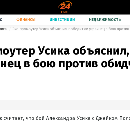
С
ФИНАНСЫ
ИНВЕСТИЦИИ
НЕДВИЖИМОСТЬ
окса
Экс-промоутер Усика объяснил, победит ли украинец в бою против
моутер Усика объяснил,
инец в бою против обид
 считает, что бой Александра Усика с Джейком По