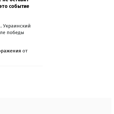
 это событие
. Украинский
сле победы
оражения
от