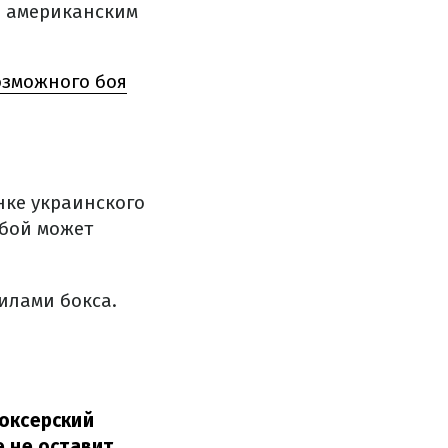
и американским
озможного боя
нке украинского
 бой может
илами бокса.
.
боксерский
е не оставит