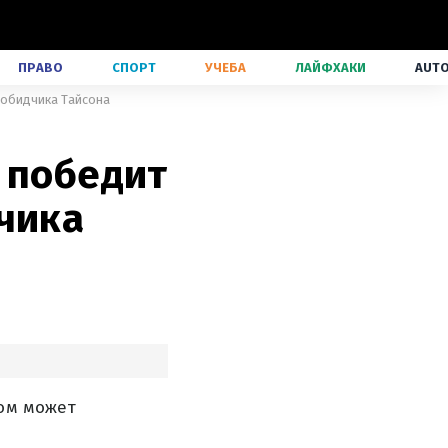
ПРАВО
СПОРТ
УЧЕБА
ЛАЙФХАКИ
AUT
 обидчика Тайсона
 победит
чика
лом может