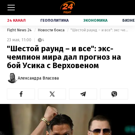
24 КАНАЛ
ГЕОПОЛИТИКА
ЭКОНОМИКА
БИЗНЕ
Fight News 24
Новости бокса
"Шестой раунд – и все": экс-чемпион мира дал прогноз на бой Усика с Верховеном
23 мая,
11:00
4
"Шестой раунд – и все": экс-
чемпион мира дал прогноз на
бой Усика с Верховеном
Александра Власова