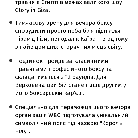
травня в Єгипті в межах великого шоу
Glory in Giza.
Тимчасову арену для вечора боксу
спорудили просто неба біля підніжжя
пірамід Гізи, неподалік Каїра – в одному
з найвідоміших історичних місць світу.
Поєдинок пройде за класичними
правилами професійного боксу та
складатиметься з 12 раундів. Для
Верховена цей бій стане лише другим у
його боксерській кар'єрі.
Спеціально для переможця цього вечора
організація WBC підготувала унікальний
символічний пояс під назвою "Король
Нілу".