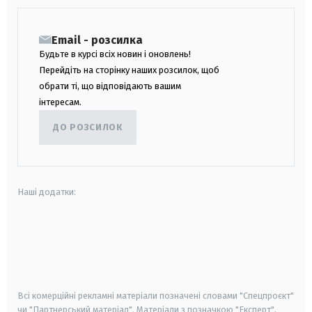
Email - розсилка
Будьте в курсі всіх новин і оновлень!
Перейдіть на сторінку наших розсилок, щоб
обрати ті, що відповідають вашим
інтересам.
ДО РОЗСИЛОК
Наші додатки:
android
apple
smart tv
samsung smart tv
Всі комерційні рекламні матеріали позначені словами "Спецпроєкт"
чи "Партнерський матеріал". Матеріали з позначкою "Експерт",