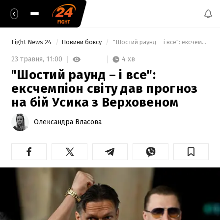
Fight News 24
Новини боксу
 "Шостий раунд – і все": ексчемпіон світу дав прогноз на бій Усика з Верховеном 
4 хв
23 травня,
11:00
"Шостий раунд – і все":
ексчемпіон світу дав прогноз
на бій Усика з Верховеном
Олександра Власова