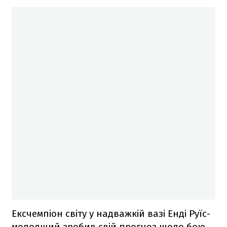
Ексчемпіон світу у надважкій вазі Енді Руїс-
молодший зробив свій прогноз щодо бою