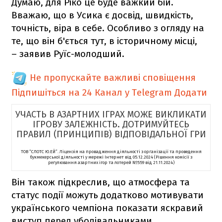
Думаю, для Ріко це буде важкий бій.
Вважаю, що в Усика є досвід, швидкість,
точність, віра в себе. Особливо з огляду на
те, що він б'ється тут, в історичному місці,
– заявив Руїс-молодший.
Не пропускайте важливі сповіщення
Підпишіться на 24 Канал у Telegram
Додати
УЧАСТЬ В АЗАРТНИХ ІГРАХ МОЖЕ ВИКЛИКАТИ
ІГРОВУ ЗАЛЕЖНІСТЬ. ДОТРИМУЙТЕСЬ
ПРАВИЛ (ПРИНЦИПІВ) ВІДПОВІДАЛЬНОЇ ГРИ
ТОВ “СЛОТС Ю.ЕЙ”. Ліцензія на провадження діяльності з організації та проведення
букмекерської діяльності у мережі Інтернет від 05.12.2024 (Рішення комісії з
регулювання азартних ігор та лотерей №559 від 21.11.2024)
Він також підкреслив, що атмосфера та
статус події можуть додатково мотивувати
українського чемпіона показати яскравий
виступ перед уболівальниками.