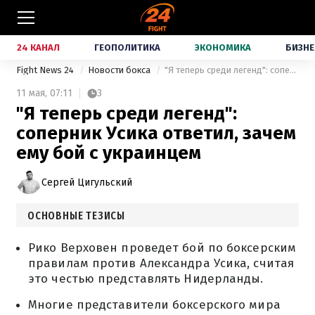
24 КАНАЛ
ГЕОПОЛИТИКА
ЭКОНОМИКА
БИЗНЕ
Fight News 24
Новости бокса
"Я теперь среди легенд": соперник Усика ответил, зачем ему бой с украинцем
11 мая,
07:11
3
"Я теперь среди легенд":
соперник Усика ответил, зачем
ему бой с украинцем
Сергей Цигульский
ОСНОВНЫЕ ТЕЗИСЫ
Рико Верховен проведет бой по боксерским
правилам против Александра Усика, считая
это честью представлять Нидерланды.
Многие представители боксерского мира