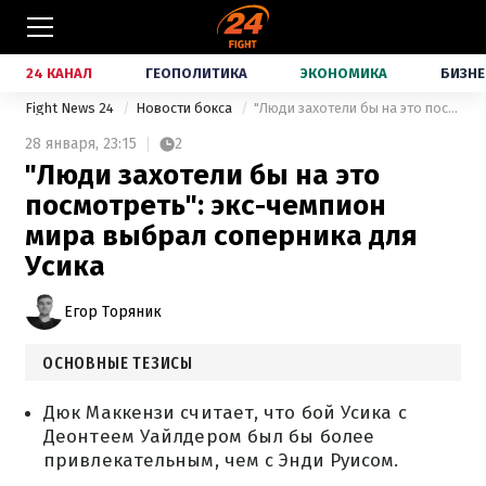
24 КАНАЛ
ГЕОПОЛИТИКА
ЭКОНОМИКА
БИЗНЕ
Fight News 24
Новости бокса
"Люди захотели бы на это посмотреть": экс-чемпион мира выбрал соперника для Усика
28 января,
23:15
2
"Люди захотели бы на это
посмотреть": экс-чемпион
мира выбрал соперника для
Усика
Егор Торяник
ОСНОВНЫЕ ТЕЗИСЫ
Дюк Маккензи считает, что бой Усика с
Деонтеем Уайлдером был бы более
привлекательным, чем с Энди Руисом.