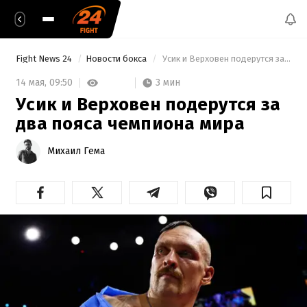
Fight News 24
Новости бокса
 Усик и Верховен подерутся за два пояса чемпиона мира 
3 мин
14 мая,
09:50
Усик и Верховен подерутся за
два пояса чемпиона мира
Михаил Гема