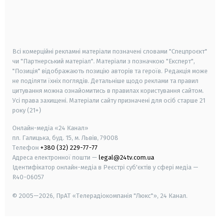
android
apple
smart tv
samsung smart tv
Всі комерційні рекламні матеріали позначені словами "Спецпроєкт"
чи "Партнерський матеріал". Матеріали з позначкою "Експерт",
"Позиція" відображають позицію авторів та героїв. Редакція може
не поділяти їхніх поглядів. Детальніше щодо реклами та правил
цитування можна ознайомитись в правилах користування сайтом.
Усі права захищені.
Матеріали сайту призначені для осіб старше
21
року (21+)
Онлайн-медіа «24 Канал»
пл. Галицька, буд. 15, м. Львів, 79008
Телефон
+380 (32) 229-77-77
Адреса електронної пошти —
legal@24tv.com.ua
Ідентифікатор онлайн-медіа в Реєстрі суб'єктів у сфері медіа —
R40-06057
© 2005—2026,
ПрАТ «Телерадіокомпанія "Люкс"», 24 Канал.