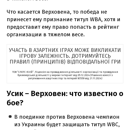
Что касается Верховена, то победа не
принесет ему признание титул WBA, хотя и
предоставит ему право попасть в рейтинг
организации в тяжелом весе.
УЧАСТЬ В АЗАРТНИХ ІГРАХ МОЖЕ ВИКЛИКАТИ
ІГРОВУ ЗАЛЕЖНІСТЬ. ДОТРИМУЙТЕСЬ
ПРАВИЛ (ПРИНЦИПІВ) ВІДПОВІДАЛЬНОЇ ГРИ
ТОВ “СЛОТС Ю.ЕЙ”. Ліцензія на провадження діяльності з організації та проведення
букмекерської діяльності у мережі Інтернет від 05.12.2024 (Рішення комісії з
регулювання азартних ігор та лотерей №559 від 21.11.2024)
Усик – Верховен: что известно о
бое?
В поединке против Верховена чемпион
из Украины будет защищать титул WBC,