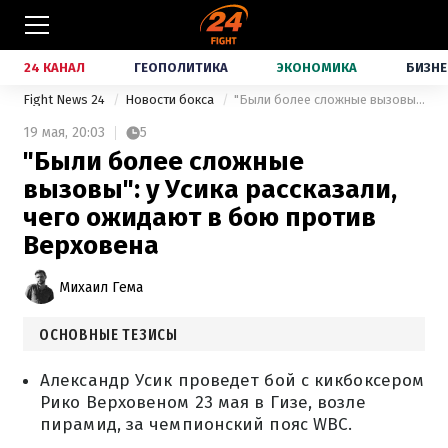
24 КАНАЛ
ГЕОПОЛИТИКА
ЭКОНОМИКА
БИЗНЕ
Fight News 24
Новости бокса
"Были более сложные вызовы": у Усика рассказали, чего ожидают в бою против Верховена
19 мая,
20:03
5
"Были более сложные
вызовы": у Усика рассказали,
чего ожидают в бою против
Верховена
Михаил Гема
ОСНОВНЫЕ ТЕЗИСЫ
Александр Усик проведет бой с кикбоксером
Рико Верховеном 23 мая в Гизе, возле
пирамид, за чемпионский пояс WBC.