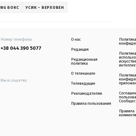
ING БОКС
УСИК – ВЕРХОВЕН
Номер телефона:
О нас
Политик
конфиде
+38 044 390 5077
Редакция
Политик
использ
Редакционная
искусств
политика
интеллек
О телеканале
Политик
конфиде
Мы в соцсетях:
приложе
Телеведущие
Соглаше
Рекламодателям
пользов
Сообщес
Правила пользования
Правила
коммент