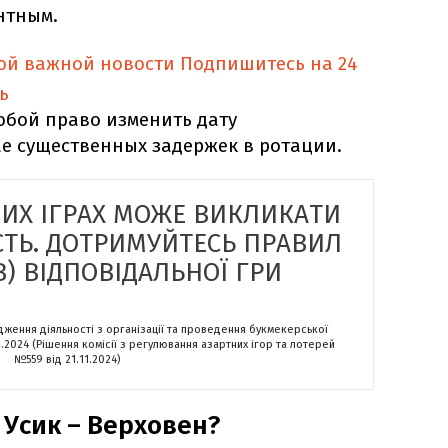
нтным.
ной важной новости
Подпишитесь на 24
ь
собой право изменить дату
ае существенных задержек в ротации.
НИХ ІГРАХ МОЖЕ ВИКЛИКАТИ
СТЬ. ДОТРИМУЙТЕСЬ ПРАВИЛ
) ВІДПОВІДАЛЬНОЇ ГРИ
адження діяльності з організації та проведення букмекерської
2.2024 (Рішення комісії з регулювання азартних ігор та лотерей
№559 від 21.11.2024)
 Усик – Верховен?