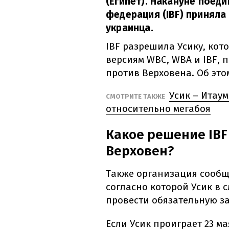
(Египет). Накануне поед
федерация (IBF) принял
украинца.
IBF разрешила Усику, кот
версиям WBC, WBA и IBF,
против Верховена. Об эт
Усик – Итау
СМОТРИТЕ ТАКЖЕ
относительно мегабоя
Какое решение IBF
Верховен?
Также организация сообщи
согласно которой Усик в 
провести обязательную за
Если Усик проиграет 23 ма