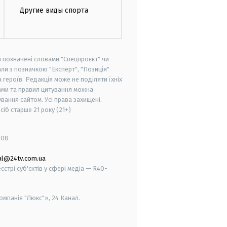
Другие виды спорта
и позначені словами "Спецпроєкт" чи
ли з позначкою "Експерт", "Позиція"
героїв. Редакція може не поділяти їхніх
ами та правил цитування можна
вання сайтом. Усі права захищені.
осіб старше
21 року (21+)
008
al@24tv.com.ua
стрі суб'єктів у сфері медіа — R40-
мпанія "Люкс"», 24 Канал.
smart tv
samsung smart tv