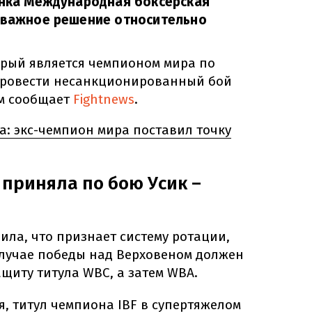
инка Международная боксерская
а важное решение относительно
орый является чемпионом мира по
 провести несанкционированный бой
ом сообщает
Fightnews
.
ма: экс-чемпион мира поставил точку
 приняла по бою Усик –
ла, что признает систему ротации,
случае победы над Верховеном должен
щиту титула WBC, а затем WBA.
я, титул чемпиона IBF в супертяжелом