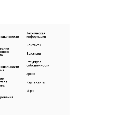
а
Техническая
нциальности
информация
а
Контакты
ования
енного
Вакансии
та
Структура
а
собственности
нциальности
ния
Архив
ние
ателя
Карта сайта
тва
Игры
ирования