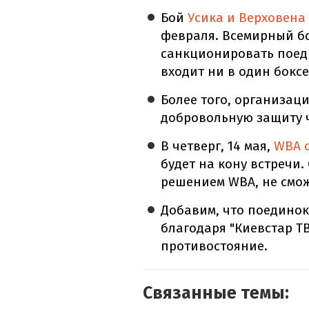
Бой
Усика и Верховена
февраля. Всемирный бо
санкционировать поеди
входит ни в один бокс
Более того, организац
добровольную защиту 
В четверг, 14 мая,
WBA 
будет на кону встречи.
решением WBA, не смож
Добавим, что поединок
благодаря "Киевстар Т
противостояние.
Связанные темы: