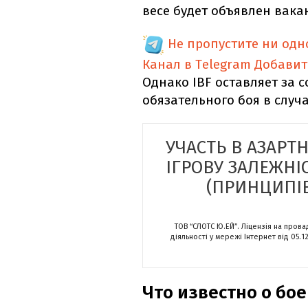
весе будет объявлен вака
Не пропустите ни од
Канал в Telegram
Добавит
Однако IBF оставляет за 
обязательного боя в случ
УЧАСТЬ В АЗАРТ
ІГРОВУ ЗАЛЕЖНІ
(ПРИНЦИПІВ
ТОВ “СЛОТС Ю.ЕЙ”. Ліцензія на пров
діяльності у мережі Інтернет від 05.1
Что известно о бое