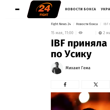
НОВОСТИ БОКСА
УКР
Fight News 24
Новости бокса
 IBF
15 мая,
11:00
2 м
IBF приняла
по Усику
Михаил Гема