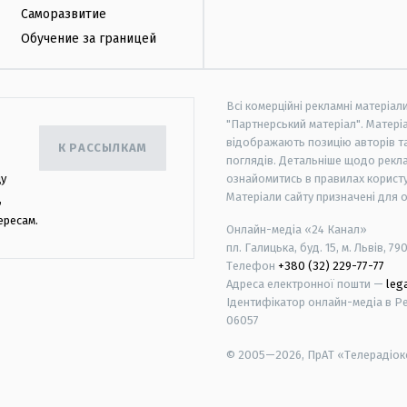
Саморазвитие
Обучение за границей
Всі комерційні рекламні матеріал
"Партнерський матеріал". Матеріа
відображають позицію авторів та 
К РАССЫЛКАМ
поглядів. Детальніше щодо рекл
цу
ознайомитись в правилах користу
Матеріали сайту призначені для 
,
ересам.
Онлайн-медіа «24 Канал»
пл. Галицька, буд. 15, м. Львів, 79
Телефон
+380 (32) 229-77-77
Адреса електронної пошти —
leg
Ідентифікатор онлайн-медіа в Реє
06057
© 2005—2026,
ПрАТ «Телерадіоко
android
apple