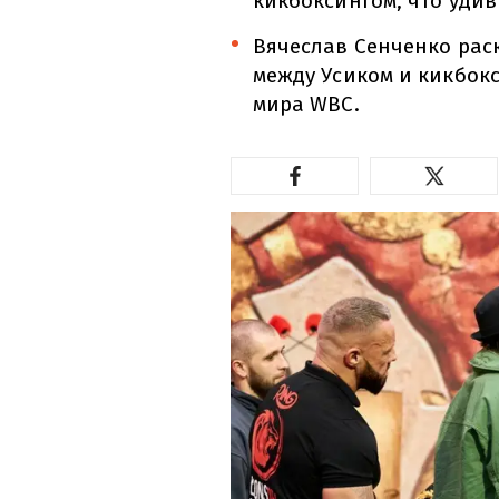
кикбоксингом, что удив
Вячеслав Сенченко рас
между Усиком и кикбок
мира WBC.