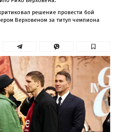
ило Рико Верховена.
критиковал решение провести бой
сером Верховеном за титул чемпиона