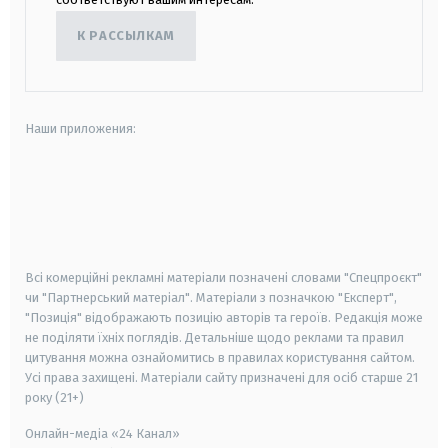
К РАССЫЛКАМ
Наши приложения:
android
apple
smart tv
samsung smart tv
Всі комерційні рекламні матеріали позначені словами "Спецпроєкт"
чи "Партнерський матеріал". Матеріали з позначкою "Експерт",
"Позиція" відображають позицію авторів та героїв. Редакція може
не поділяти їхніх поглядів. Детальніше щодо реклами та правил
цитування можна ознайомитись в правилах користування сайтом.
Усі права захищені.
Матеріали сайту призначені для осіб старше
21
року (21+)
Онлайн-медіа «24 Канал»