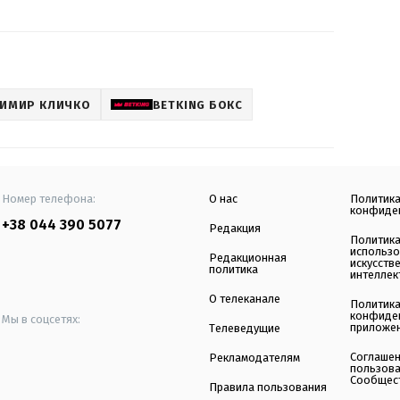
ИМИР КЛИЧКО
BETKING БОКС
Номер телефона:
О нас
Политик
конфиде
+38 044 390 5077
Редакция
Политик
использ
Редакционная
искусств
политика
интеллек
О телеканале
Политик
конфиде
Мы в соцсетях:
приложе
Телеведущие
Соглаше
Рекламодателям
пользов
Сообщес
Правила пользования