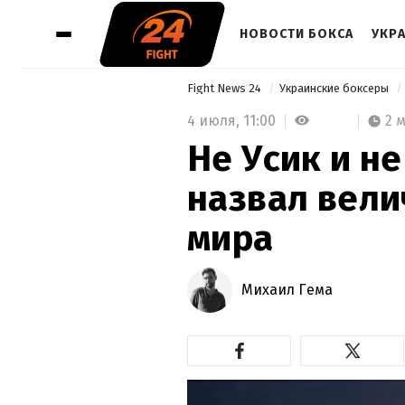
НОВОСТИ БОКСА
УКР
Fight News 24
Украинские боксеры
4 июля,
11:00
2 
Не Усик и не
назвал вели
мира
Михаил Гема