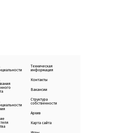
а
Техническая
нциальности
информация
а
Контакты
ования
енного
Вакансии
та
Структура
а
собственности
нциальности
ния
Архив
ние
ателя
Карта сайта
тва
Игры