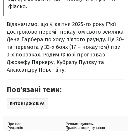
фіаско.
Відзначимо, що 4 квітня 2025-го року Г'юї
достроково переміг нокаутом свого земляка
Дена Гарбера по ходу п'ятого раунду. Це 30-
та перемога у 33-х боях (17 – нокаутом) при
3-х поразках. Родич Ф'юрі програвав
Джозефу Паркеру, Кубрату Пулєву та
Алєксандру Повєткіну.
Пов'язані теми:
ЕНТОНІ ДЖОШУА
Про нас
Рекламодавцям
Редакція
Правила користування