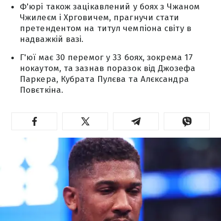
Ф'юрі також зацікавлений у боях з Чжаном
Чжилеєм і Хрговичем, прагнучи стати
претендентом на титул чемпіона світу в
надважкій вазі.
Г'юї має 30 перемог у 33 боях, зокрема 17
нокаутом, та зазнав поразок від Джозефа
Паркера, Кубрата Пулєва та Алєксандра
Повєткіна.