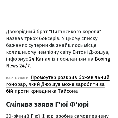
Двоюрідний брат "Циганського короля"
назвав трьох боксерів. У цьому списку
бажаних суперників знайшлось місце
колишньому чемпіону світу Ентоні Джошуа,
інформує
24 Канал
із посиланням на
Boxing
News 24/7.
Промоутер розкрив божевільний
ВАРТЕ УВАГИ
гонорар, який Джошуа може заробити за
бій проти кривдника Тайсона
Смілива заява Г'юї Ф'юрі
30-річний Г'юї Ф'юрі зробив самовпевнену