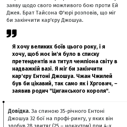
заяву щодо свого можливого бою проти Ей
Джея. Брат Тайсона Ф'юрі розповів, що міг
би закінчити кар'єру Джошуа.
Я хочу великих боїв цього року, і я
хочу, щоб моє ім'я було в списку
претендентів на титул чемпіона світу в
надважкій вазі. Я міг би закінчити
кар'єру Ентоні Джошуа. Чжан Чжилей
був би цікавий, так само як і Хргович,
–
заявив родич "Циганського короля".
Довідка.
За спиною 35-річного Ентоні
Джошуа 32 бої на профі-рингу, у яких він
здобув 28 звитяг (25 – нокаутом) при 4-х