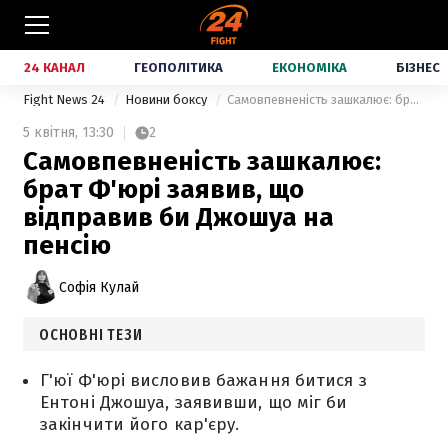
24 КАНАЛ
ГЕОПОЛІТИКА
ЕКОНОМІКА
БІЗНЕС
Fight News 24
Новини боксу
Самовпевненість зашкалює: брат Ф'юрі заявив, що відправив би Джошуа на пенсію
5 квітня,
13:30
2
Самовпевненість зашкалює:
брат Ф'юрі заявив, що
відправив би Джошуа на
пенсію
Софія Кулай
ОСНОВНІ ТЕЗИ
Г'юї Ф'юрі висловив бажання битися з
Ентоні Джошуа, заявивши, що міг би
закінчити його кар'єру.