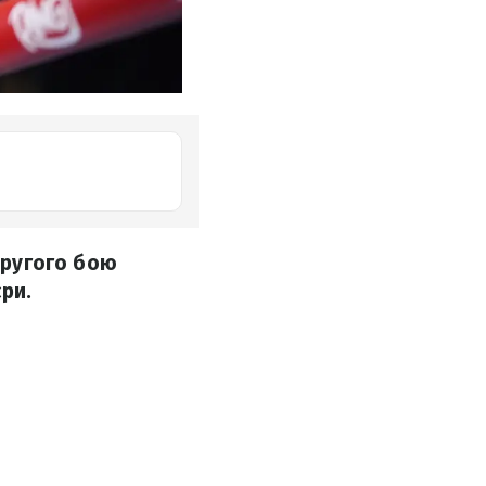
 другого бою
ри.