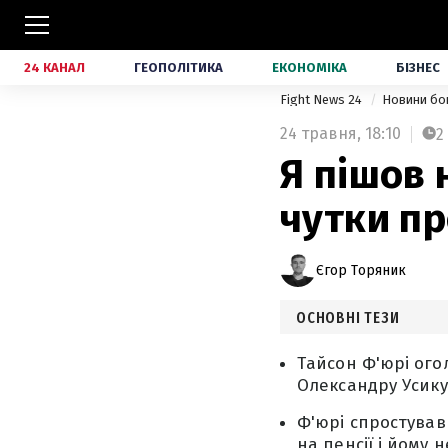
24 КАНАЛ
ГЕОПОЛІТИКА
ЕКОНОМІКА
БІЗНЕС
Fight News 24
Новини бо
24 травня,
18:10
2
Я пішов 
чутки п
Єгор Торяник
ОСНОВНІ ТЕЗИ
Тайсон Ф'юрі ого
Олександру Усику 
Ф'юрі спростував
на пенсії і йому