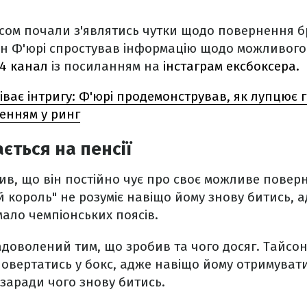
сом почали з'являтись чутки щодо повернення б
он Ф'юрі спростував інформацію щодо можливого
4 канал
із посиланням на
інстаграм ексбоксера.
ріває інтригу: Ф'юрі продемонстрував, як лупцює 
енням у ринг
ється на пенсії
ив, що він постійно чує про своє можливе поверн
 король" не розуміє навіщо йому знову битись, а
мало чемпіонських поясів.
 задоволений тим, що зробив та чого досяг. Тайсо
повертатись у бокс, адже навіщо йому отримуват
заради чого знову битись.