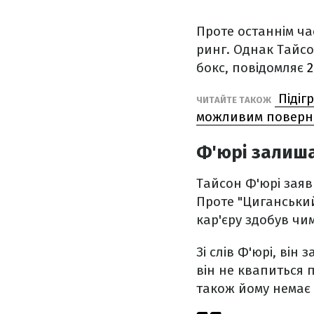
Проте останнім ча
ринг. Однак Тайс
бокс, повідомляє
2
Підіг
ЧИТАЙТЕ ТАКОЖ
можливим поверн
Ф'юрі залиша
Тайсон Ф'юрі заяв
Проте "Циганський
кар'єру здобув чи
Зі слів Ф'юрі, він
він не квапиться 
також йому немає 