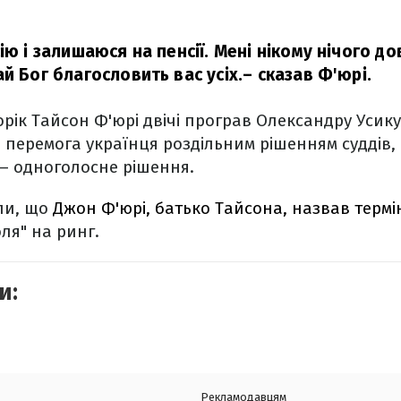
ію і залишаюся на пенсії. Мені нікому нічого до
й Бог благословить вас усіх.
– сказав Ф'юрі.
орік Тайсон Ф'юрі двічі програв Олександру Усик
 – перемога українця роздільним рішенням суддів,
 – одноголосне рішення.
ли, що
Джон Ф'юрі, батько Тайсона, назвав терм
ля" на ринг.
и:
Рекламодавцям