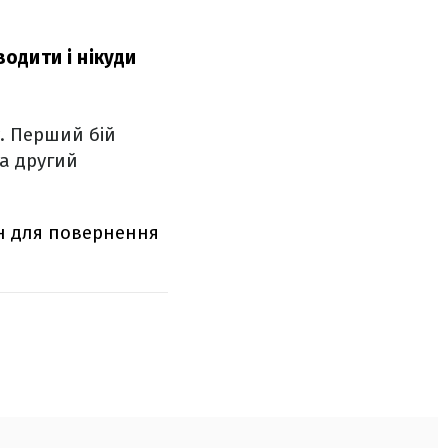
водити і нікуди
у. Перший бій
 а другий
ін для повернення