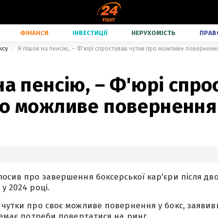
ФІНАНСИ
ІНВЕСТИЦІЇ
НЕРУХОМІСТЬ
ПРАВ
ксу
Я пішов на пенсію, – Ф'юрі спростував чутки про можливе поверненн
на пенсію, – Ф'юрі спро
ро можливе повернення
лосив про завершення боксерської кар'єри після дв
у 2024 році.
 чутки про своє можливе повернення у бокс, заяви
 немає потреби повертатися на ринг.