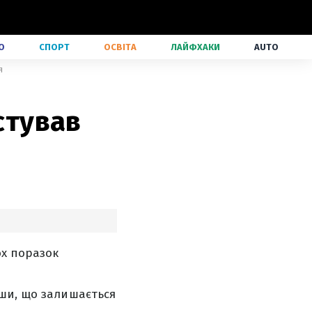
О
СПОРТ
ОСВІТА
ЛАЙФХАКИ
AUTO
я
стував
ох поразок
вши, що залишається