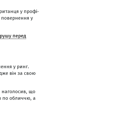
ританця у профі-
 повернення у
грушу перед
ення у ринг.
дже він за свою
н наголосив, що
и по обличчю, а