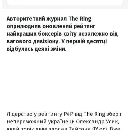
Авторитетний журнал The Ring
оприлюднив оновлений рейтинг
найкращих боксерів світу незалежно від
вагового дивізіону. У першій десятці
відбулись деякі зміни.
Лідерство у рейтингу P4P від
The Ring
зберіг
непереможний українець Олександр Усик,
який торік двічі здолав Тайсона Ф'юрі. Вже