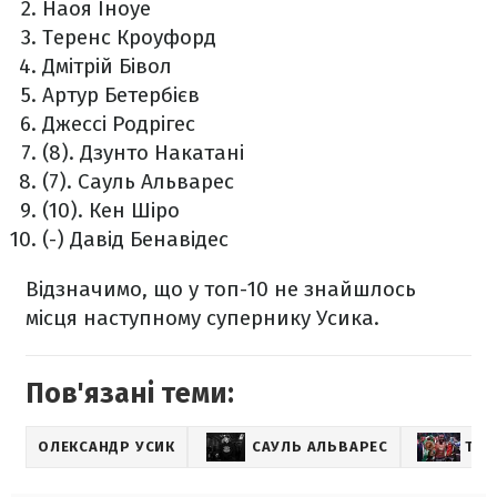
Наоя Іноуе
Теренс Кроуфорд
Дмітрій Бівол
Артур Бетербієв
Джессі Родрігес
(8). Дзунто Накатані
(7). Сауль Альварес
(10). Кен Шіро
(-) Давід Бенавідес
Відзначимо, що у топ-10 не знайшлось
місця наступному супернику Усика.
Пов'язані теми:
ОЛЕКСАНДР УСИК
САУЛЬ АЛЬВАРЕС
ТЕР