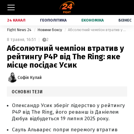
24 КАНАЛ
ГЕОПОЛІТИКА
ЕКОНОМІКА
БІЗНЕС
Fight News 24
Новини боксу
Абсолютний чемпіон втратив у рейтингу P4P від The Ring: яке місце посідає Усик
8 травня,
16:51
2
Абсолютний чемпіон втратив у
рейтингу P4P від The Ring: яке
місце посідає Усик
Софія Кулай
ОСНОВНІ ТЕЗИ
Олександр Усик зберіг лідерство у рейтингу
P4P від The Ring, його реванш із Даніелем
Дюбуа відбудеться 19 липня 2025 року.
Сауль Альварес попри перемогу втратив