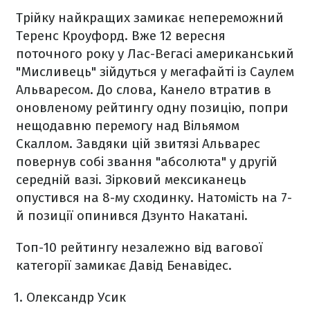
Трійку найкращих замикає непереможний
Теренс Кроуфорд. Вже 12 вересня
поточного року у Лас-Вегасі американський
"Мисливець" зійдуться у мегафайті із Саулем
Альваресом. До слова, Канело втратив в
оновленому рейтингу одну позицію, попри
нещодавню перемогу над Вільямом
Скаллом. Завдяки цій звитязі Альварес
повернув собі звання "абсолюта" у другій
середній вазі. Зірковий мексиканець
опустився на 8-му сходинку. Натомість на 7-
й позиції опинився Дзунто Накатані.
Топ-10 рейтингу незалежно від вагової
категорії замикає Давід Бенавідес.
Олександр Усик