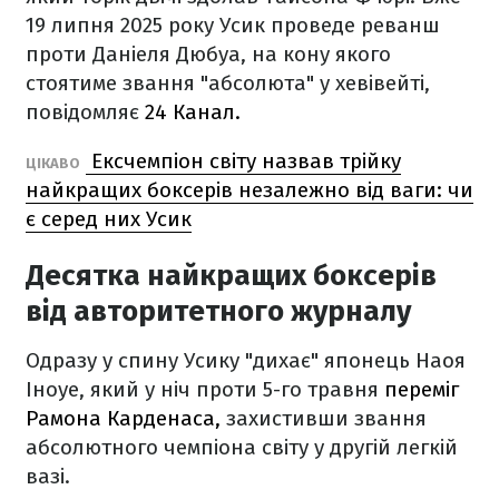
19 липня 2025 року Усик проведе реванш
проти Даніеля Дюбуа, на кону якого
стоятиме звання "абсолюта" у хевівейті,
повідомляє
24 Канал.
Ексчемпіон світу назвав трійку
ЦІКАВО
найкращих боксерів незалежно від ваги: чи
є серед них Усик
Десятка найкращих боксерів
від авторитетного журналу
Одразу у спину Усику "дихає" японець Наоя
Іноуе, який у ніч проти 5-го травня
переміг
Рамона Карденаса,
захистивши звання
абсолютного чемпіона світу у другій легкій
вазі.