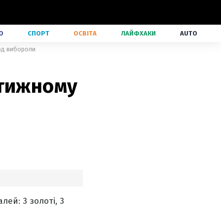
О
СПОРТ
ОСВІТА
ЛАЙФХАКИ
AUTO
род вибороли
стижному
лей: 3 золоті, 3