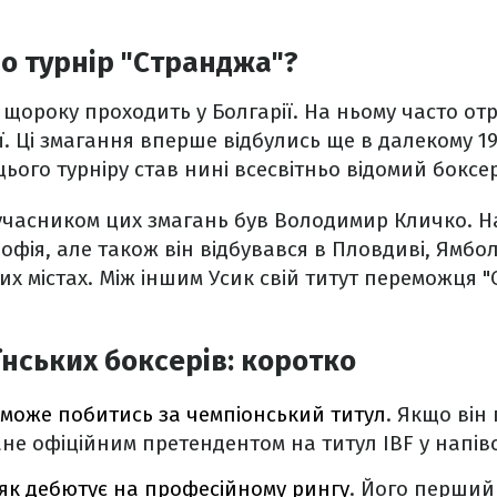
о турнір "Странджа"?
 щороку проходить у Болгарії. На ньому часто о
ії. Ці змагання вперше відбулись ще в далекому 19
ього турніру став нині всесвітньо відомий боксе
учасником цих змагань був Володимир Кличко. Н
фія, але також він відбувався в Пловдиві, Ямболі
их містах. Між іншим Усик свій титут переможця "
нських боксерів: коротко
може побитись за чемпіонський титул
. Якщо він
не офіційним претендентом на титул IBF у напівс
як дебютує на професійному рингу
. Його перший 