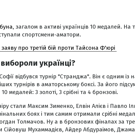
буна
, загалом в активі українців 10 медалей. На т
виступали спортсмени-аматори.
 заяву про третій бій проти Тайсона Ф'юрі
 вибороли українці?
 Софії відбувся турнір "Странджа". Він є одним із
ших турнірів в аматорському боксі. За його підсу
0 медалей: 3 золоті, 3 срібні та 4 бронзові.
ру стали Максим Зименко, Елвін Алієв і Павло І
фінальних боях і тим самим отримали срібні медал
огдан Толмачов. Ну а в бронзових фіналах за тре
 Сійовуш Мухаммадієв, Айдер Абдураімов, Джамал