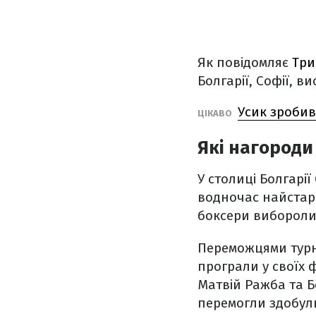
Як повідомляє
Три
Болгарії, Софії, 
Усик зробив
ЦІКАВО
Які нагороди
У столиці Болгарії
водночас найстарі
боксери вибороли 1
Переможцями турні
програли у своїх 
Матвій Ражба та Б
перемогли здобули