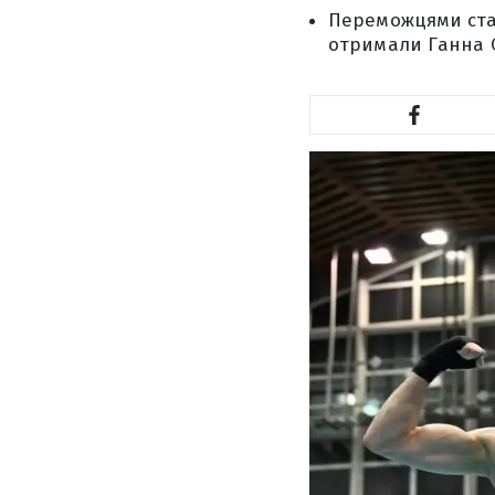
Переможцями стал
отримали Ганна О