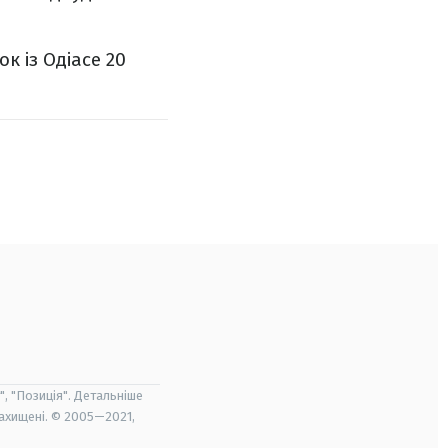
к із Одіасе 20
", "Позиція". Детальніше
захищені. © 2005—2021,