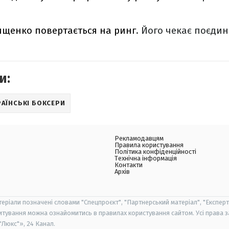
щенко повертається на ринг
. Його чекає поєдино
и:
РАЇНСЬКІ БОКСЕРИ
Рекламодавцям
Правила користування
Політика конфіденційності
Технічна інформація
Контакти
Архів
теріали позначені словами "Спецпроєкт", "Партнерський матеріал", "Експерт
итування можна ознайомитись в правилах користування сайтом. Усі права 
Люкс"», 24 Канал.