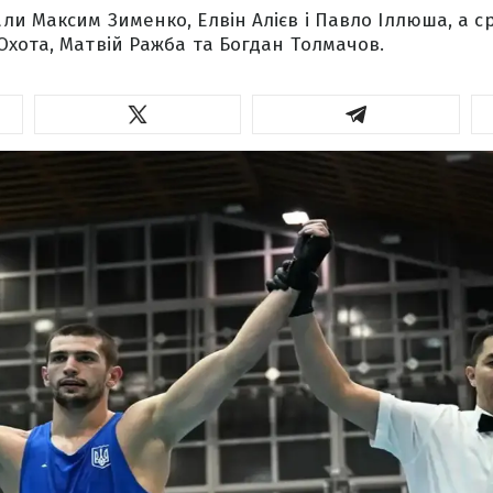
и Максим Зименко, Елвін Алієв і Павло Іллюша, а ср
хота, Матвій Ражба та Богдан Толмачов.