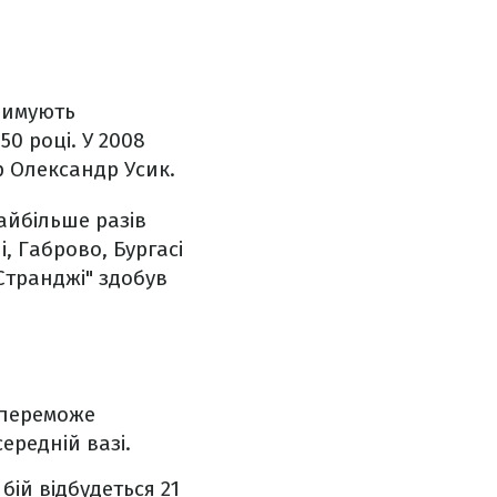
тримують
50 році. У 2008
р Олександр Усик.
айбільше разів
, Габрово, Бургасі
Странджі" здобув
 переможе
ередній вазі.
бій відбудеться 21