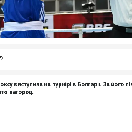
ну
боксу виступила на турнірі в Болгарії. За його п
ато нагород.