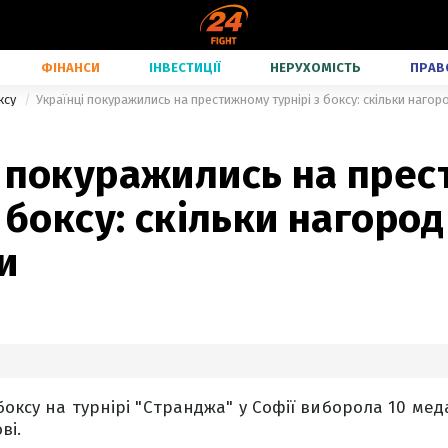
ФІНАНСИ
ІНВЕСТИЦІЇ
НЕРУХОМІСТЬ
ПРАВ
ксу
Українці покуражились на престижному турнірі з боксу: скільки наго
і покуражились на пре
з боксу: скільки нагород
и
боксу на турнірі "Странджа" у Софії виборола 10 меда
ві.