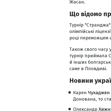
Жасан.
Що відомо пр
Турнір "Странджа"
олімпійські ліценз
році переможцем ц
Також свого часу 
турнір приймала Со
й інших болгарськ
саме в Пловдиві.
Новини украї
Карен
Чухаджян 
Донована, то ста
Олександр
Хижн