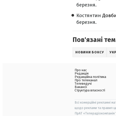
березня.
Костянтин
Довби
березня.
Пов'язані тем
НОВИНИ БОКСУ
УК
Про нас
Редакція
Редакційна політика
Про телеканал
Телеведучі
Вакансії
Структура власності
Всі комерційні рекламні ма
щодо реклами та правил ц
ПрАТ «Телерадіокомпанія "