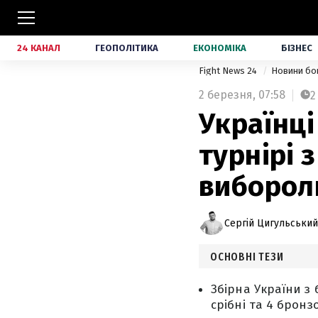
24 КАНАЛ
ГЕОПОЛІТИКА
ЕКОНОМІКА
БІЗНЕС
Fight News 24
Новини бо
2 березня,
07:58
2
Українц
турнірі 
виборол
Сергій Цигульський
ОСНОВНІ ТЕЗИ
Збірна України з 
срібні та 4 бронзо