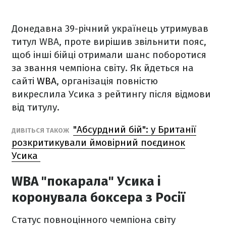
Донедавна 39-річний українець утримував
титул WBA, проте вирішив звільнити пояс,
щоб інші бійці отримали шанс поборотися
за звання чемпіона світу. Як йдеться на
сайті
WBA
, організація повністю
викреслила Усика з рейтингу після відмови
від титулу.
"Абсурдний бій": у Британії
ДИВІТЬСЯ ТАКОЖ
розкритикували ймовірний поєдинок
Усика
WBA "покарала" Усика і
коронувала боксера з Росії
Статус повноцінного чемпіона світу