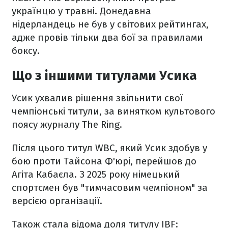
українцю у травні. Донедавна
нідерландець не був у світових рейтингах,
адже провів тільки два бої за правилами
боксу.
Що з іншими титулами Усика
Усик ухвалив рішення звільнити свої
чемпіонські титули, за винятком культового
поясу журналу The Ring.
Після цього титул WBC, який Усик здобув у
бою проти Тайсона Ф'юрі, перейшов до
Агіта Кабаєла. З 2025 року німецький
спортсмен був "тимчасовим чемпіоном" за
версією організації.
Також стала відома доля титулу IBF: