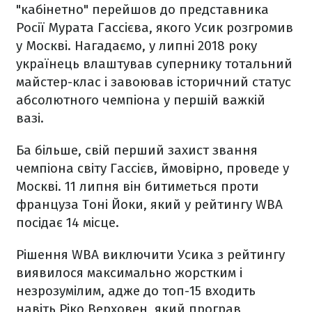
"кабінетно" перейшов до представника
Росії Мурата Гассієва, якого Усик розгромив
у Москві. Нагадаємо, у липні 2018 року
українець влаштував супернику тотальний
майстер-клас і завоював історичний статус
абсолютного чемпіона у першій важкій
вазі.
Ба більше, свій перший захист звання
чемпіона світу Гассієв, ймовірно, проведе у
Москві. 11 липня він битиметься проти
француза Тоні Йоки, який у рейтингу WBA
посідає 14 місце.
Рішення WBA виключити Усика з рейтингу
виявилося максимально жорстким і
незрозумілим, адже до топ-15 входить
навіть Ріко Верховен, який програв