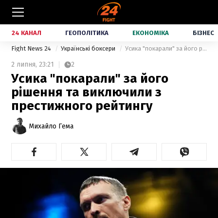
24 КАНАЛ
ГЕОПОЛІТИКА
ЕКОНОМІКА
БІЗНЕС
Fight News 24
Українські боксери
Усика "покарали" за його рішення та виключили з престижного рейтингу
2 липня,
23:21
2
Усика "покарали" за його
рішення та виключили з
престижного рейтингу
Михайло Гема