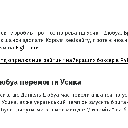
світу зробив прогноз на реванш Усик – Дюбуа. 
є шанси здолати Короля хевівейту, проте є нюан
ням на
FightLens.
ing оприлюднив рейтинг найкращих боксерів P4P:
Дюбуа перемогти Усика
сив, що Даніель Дюбуа має невеликі шанси на ус
Усика, адже український чемпіон змусить брита
о буде глянути, чи вплине минуле "Динаміта" на б