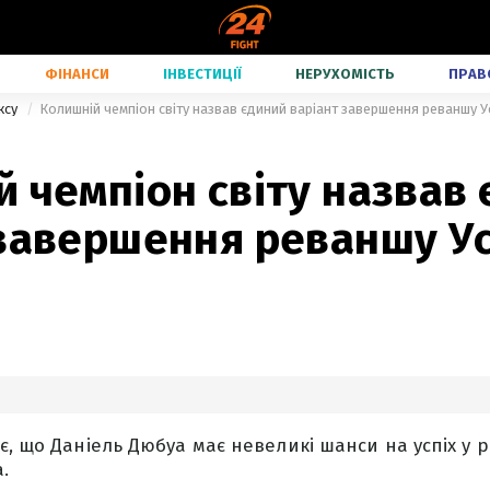
ФІНАНСИ
ІНВЕСТИЦІЇ
НЕРУХОМІСТЬ
ПРАВ
ксу
Колишній чемпіон світу назвав єдиний варіант завершення реваншу 
 чемпіон світу назвав
 завершення реваншу Ус
є, що Даніель Дюбуа має невеликі шанси на успіх у 
.