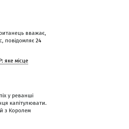
Британець вважає,
с, повідомляє
24
 яке місце
піх у реванші
нця капітулювати.
ій з Королем