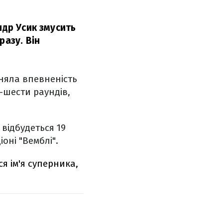
ндр Усик змусить
разу. Він
няла впевненість
-шести раундів,
відбудеться 19
оні "Вемблі".
я ім'я суперника,