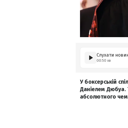
Слухати нови
00:50 хв
У боксерській сп
Даніелем Дюбуа. 
абсолютного чемп