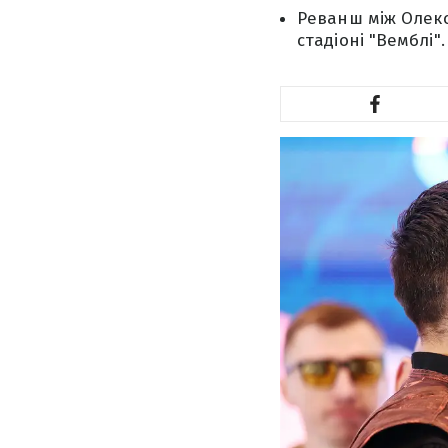
Реванш між Олекс
стадіоні "Вемблі".