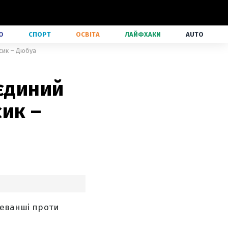
О
СПОРТ
ОСВІТА
ЛАЙФХАКИ
AUTO
Усик – Дюбуа
 єдиний
ик –
реванші проти