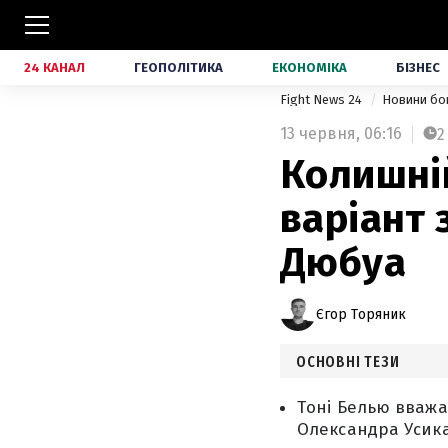
24 КАНАЛ
ГЕОПОЛІТИКА
ЕКОНОМІКА
БІЗНЕС
Fight News 24
Новини бо
13 червня,
06:16
2
Колишній
варіант
Дюбуа
Єгор Торяник
ОСНОВНІ ТЕЗИ
Тоні Белью вважа
Олександра Усика