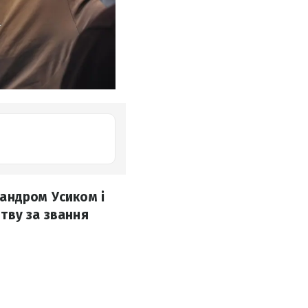
андром Усиком і
тву за звання