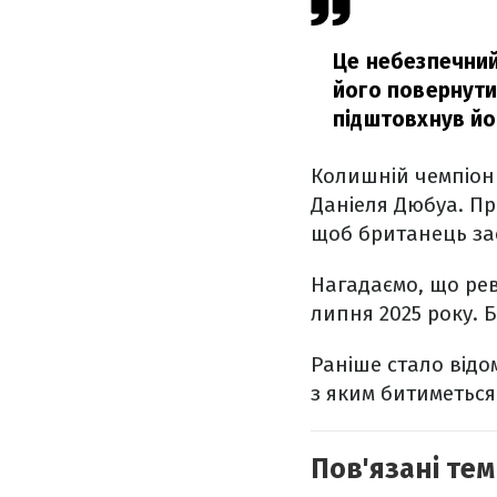
Це небезпечний 
його повернутис
підштовхнув йо
Колишній чемпіон 
Даніеля Дюбуа. Пр
щоб британець зас
Нагадаємо, що рев
липня 2025 року. Б
Раніше стало відо
з яким битиметься
Пов'язані тем