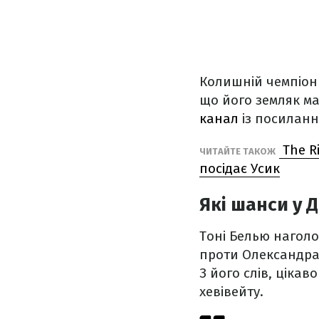
Колишній чемпіон 
що його земляк ма
канал
із посилан
The R
ЧИТАЙТЕ ТАКОЖ
посідає Усик
Які шанси у 
Тоні Белью наголо
проти Олександра 
З його слів, цікав
хевівейту.