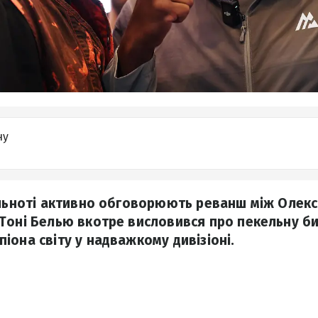
ну
ільноті активно обговорюють реванш між Олекс
Тоні Белью вкотре висловився про пекельну би
іона світу у надважкому дивізіоні.