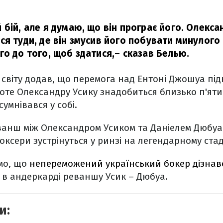
бій, але я думаю, що він програє його. Олекса
я туди, де він змусив його побувати минулого 
го до того, щоб здатися,
– сказав Белью.
світу додав, що перемога над Ентоні Джошуа під
оте Олександру Усику знадобиться близько п'яти
умнівався у собі.
анш між Олександром Усиком та Даніелем Дюбуа 
оксери зустрінуться у ринзі на легендарному стаді
мо, що
непереможений український бокер дізнавс
 в андеркарді реваншу Усик – Дюбуа.
и: