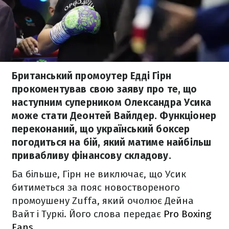
Британський промоутер Едді Гірн
прокоментував свою заяву про те, що
наступним суперником Олександра Усика
може стати Деонтей Вайлдер. Функціонер
переконаний, що український боксер
погодиться на бій, який матиме найбільш
привабливу фінансову складову.
Ба більше, Гірн не виключає, що Усик
битиметься за пояс новоствореного
промоушену Zuffa, який очолює Дейна
Вайт і Туркі. Його слова передає
Pro Boxing
Fans
.