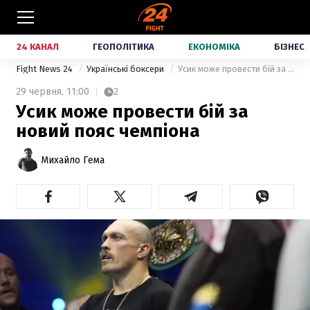
24 КАНАЛ
ГЕОПОЛІТИКА
ЕКОНОМІКА
БІЗНЕС
Fight News 24
Українські боксери
Усик може провести бій за новий пояс чемпіона
29 червня,
11:00
2
Усик може провести бій за
новий пояс чемпіона
Михайло Гема