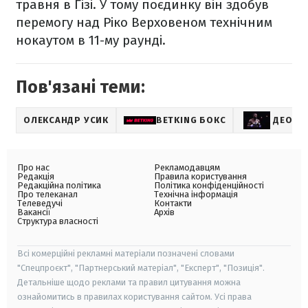
травня в Гізі. У тому поєдинку він здобув
перемогу над Ріко Верховеном технічним
нокаутом в 11-му раунді.
Пов'язані теми:
ОЛЕКСАНДР УСИК
BETKING БОКС
ДЕОНТ
Про нас
Рекламодавцям
Редакція
Правила користування
Редакційна політика
Політика конфіденційності
Про телеканал
Технічна інформація
Телеведучі
Контакти
Вакансії
Архів
Структура власності
Всі комерційні рекламні матеріали позначені словами
"Спецпроєкт", "Партнерський матеріал", "Експерт", "Позиція".
Детальніше щодо реклами та правил цитування можна
ознайомитись в правилах користування сайтом. Усі права