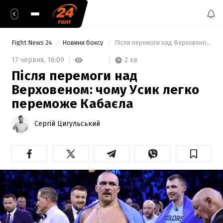
Fight News 24
Новини боксу
 Після перемоги над Верховеном: чому Усик легко переможе Кабаєла 
2 хв
17 червня,
16:09
Після перемоги над
Верховеном: чому Усик легко
переможе Кабаєла
Сергій Цигульський