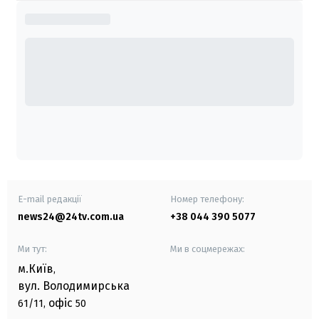
E-mail редакції
Номер телефону:
news24@24tv.com.ua
+38 044 390 5077
Ми тут:
Ми в соцмережах:
м.Київ
,
вул. Володимирська
офіс
61/11,
50