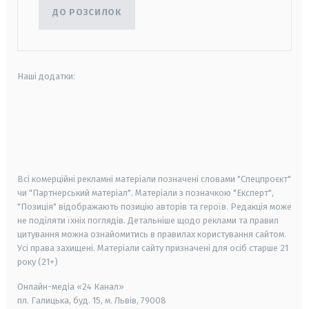
ДО РОЗСИЛОК
Наші додатки:
android
apple
smart tv
samsung smart tv
Всі комерційні рекламні матеріали позначені словами "Спецпроєкт"
чи "Партнерський матеріал". Матеріали з позначкою "Експерт",
"Позиція" відображають позицію авторів та героїв. Редакція може
не поділяти їхніх поглядів. Детальніше щодо реклами та правил
цитування можна ознайомитись в правилах користування сайтом.
Усі права захищені.
Матеріали сайту призначені для осіб старше
21
року (21+)
Онлайн-медіа «24 Канал»
пл. Галицька, буд. 15, м. Львів, 79008