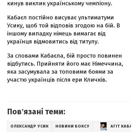
кинув виклик українському чемпіону.
Кабаєл постійно висуває ультиматуми
Усику, щоб той відповів згодою на бій. В
іншому випадку німець вимагає від
українця відмовитись від титулу.
За словами Кабаєла, бій просто повинен
відбутись. Прийняти його має Німеччина,
яка засумувала за топовими боями за
участю українців після ери Кличків.
Повʼязані теми:
ОЛЕКСАНДР УСИК
НОВИНИ БОКСУ
АГІТ КАБАЄЛ