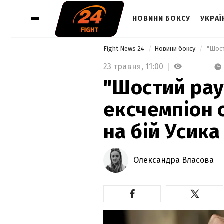
НОВИНИ БОКСУ
УКРАЇ
Fight News 24
Новини боксу
23 травня,
11:00
"Шостий раун
ексчемпіон 
на бій Усик
Олександра Власова