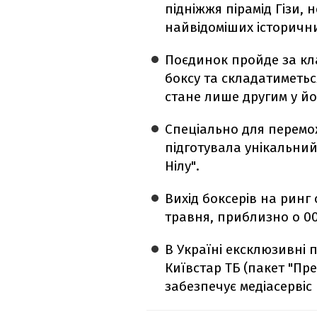
підніжжя пірамід Гізи, 
найвідоміших історичних
Поєдинок пройде за к
боксу та складатиметься
стане лише другим у йог
Спеціально для перемо
підготувала унікальни
Нілу".
Вихід боксерів на ринг о
травня, приблизно о 00
В Україні ексклюзивні
Київстар ТБ (пакет "Пр
забезпечує медіасервіс