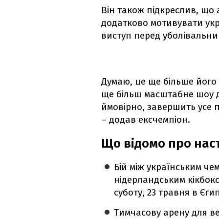
Він також підкреслив, що 
додатково мотивувати укр
виступ перед уболівальни
Думаю, це ще більше його
ще більш масштабне шоу дл
ймовірно, завершить усе 
– додав ексчемпіон.
Що відомо про нас
Бій між українським ч
нідерландським кікбокс
суботу, 23 травня в Єги
Тимчасову арену для в