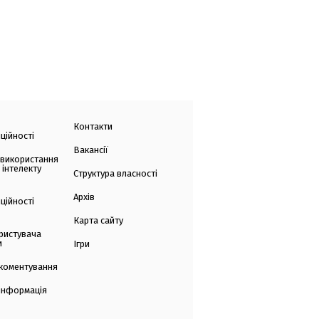
Контакти
ційності
Вакансії
 використання
 інтелекту
Структура власності
Архів
ційності
Карта сайту
ристувача
и
Ігри
коментування
 інформація