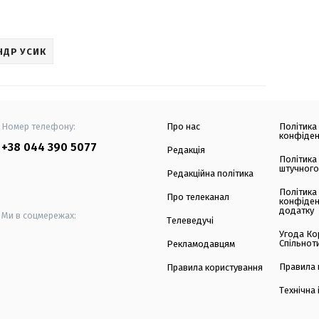
НДР УСИК
Номер телефону:
Про нас
Політика
конфіден
+38 044 390 5077
Редакція
Політика
штучного
Редакційна політика
Політика
Про телеканал
конфіден
додатку
Ми в соцмережах:
Телеведучі
Угода Ко
Спільнот
Рекламодавцям
Правила 
Правила користування
Технічна