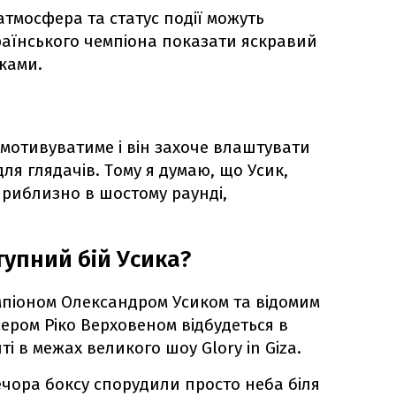
атмосфера та статус події можуть
аїнського чемпіона показати яскравий
ками.
 мотивуватиме і він захоче влаштувати
я глядачів. Тому я думаю, що Усик,
приблизно в шостому раунді,
тупний бій Усика?
емпіоном Олександром Усиком та відомим
ером Ріко Верховеном відбудеться в
пті в межах великого шоу Glory in Giza.
ечора боксу спорудили просто неба біля