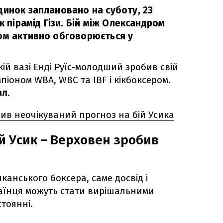
динок заплановано на суботу, 23
к пірамід Гізи. Бій між Олександром
ом активно обговорюється у
кій вазі Енді Руїс-молодший зробив свій
іоном WBA, WBC та IBF і кікбоксером.
ал
.
ив неочікуваний прогноз на бій Усика
й Усик – Верховен зробив
анського боксера, саме досвід і
раїнця можуть стати вирішальними
тоянні.