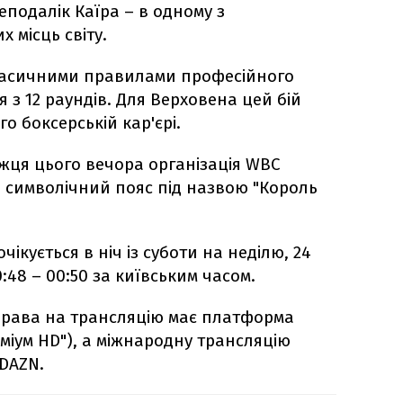
неподалік Каїра – в одному з
 місць світу.
ласичними правилами професійного
 з 12 раундів. Для Верховена цей бій
о боксерській кар'єрі.
жця цього вечора організація WBC
й символічний пояс під назвою "Король
чікується в ніч із суботи на неділю, 24
:48 – 00:50 за київським часом.
 права на трансляцію має платформа
еміум HD"), а міжнародну трансляцію
 DAZN.