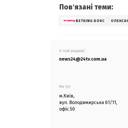
Повʼязані теми:
BETKING БОКС
ОЛЕКСА
E-mail редакції
news24@24tv.com.ua
Ми тут:
м.Київ
,
вул. Володимирська
61/11,
офіс
50