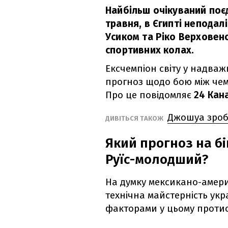
Найбільш очікуваний поє
травня, в Єгипті неподалі
Усиком та Ріко Верховен
спортивних колах.
Ексчемпіон світу у надваж
прогноз щодо бою між чемп
Про це повідомляє
24 Кан
Джошуа зроб
ДИВІТЬСЯ ТАКОЖ
Який прогноз на бі
Руїс-молодший?
На думку мексикано-америк
технічна майстерність ук
факторами у цьому протис