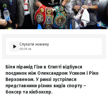
Слухати новину
00:56 хв
Біля пірамід Гізи в Єгипті відбувся
поєдинок між Олександром Усиком і Ріко
Верховеном. У ринзі зустрілися
представники різних видів спорту –
боксер та кікбоксер.