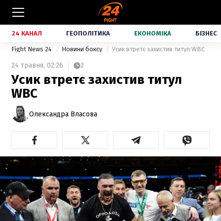
24 КАНАЛ
ГЕОПОЛІТИКА
ЕКОНОМІКА
БІЗНЕС
Fight News 24
Новини боксу
Усик втретє захистив титул WBC
24 травня,
02:26
2
Усик втретє захистив титул
WBC
Олександра Власова