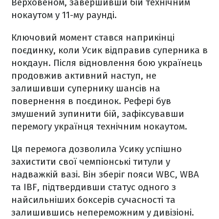
Верховеном, завершивши бій технічним
нокаутом у 11-му раунді.
Ключовий момент стався наприкінці
поєдинку, коли Усик відправив суперника в
нокдаун. Після відновлення бою українець
продовжив активний наступ, не
залишивши супернику шансів на
повернення в поєдинок. Рефері був
змушений зупинити бій, зафіксувавши
перемогу українця технічним нокаутом.
Ця перемога дозволила Усику успішно
захистити свої чемпіонські титули у
надважкій вазі. Він зберіг пояси WBC, WBA
та IBF, підтвердивши статус одного з
найсильніших боксерів сучасності та
залишившись непереможним у дивізіоні.