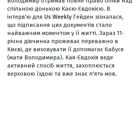
Володимир отримав повне право опіки над
спільною донькою Каєю-Євдокією. В
інтерв'ю для
Us Weekly
Гейден зізналася,
що підписання цих документів стало
найважчим моментом у її житті. Зараз 11-
річна дівчинка проживає переважно в
Києві, де виховувати її допомагає бабуся
(мати Володимира). Кая-Євдокія веде
активний спосіб життя, захоплюється
верховою їздою та вже знає п'ять мов.