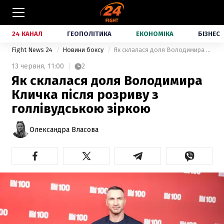
24 КАНАЛ
ГЕОПОЛІТИКА
ЕКОНОМІКА
БІЗНЕС
Fight News 24
Новини боксу
Як склалася доля Володимира Кличка після розриву з голлівудською зіркою
13 червня,
11:00
2
Як склалася доля Володимира
Кличка після розриву з
голлівудською зіркою
Олександра Власова