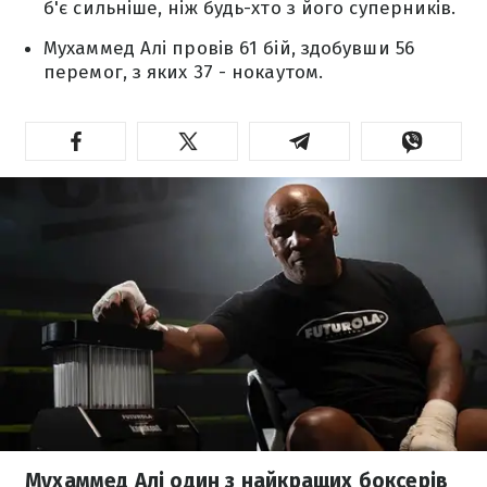
б'є сильніше, ніж будь-хто з його суперників.
Мухаммед Алі провів 61 бій, здобувши 56
перемог, з яких 37 - нокаутом.
Мухаммед Алі один з найкращих боксерів