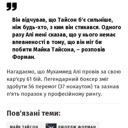
Він відчував, що Тайсон б'є сильніше,
ніж будь-хто, з ким він стикався. Одного
разу Алі мені сказав, що у нього немає
впевненості в тому, що він міг би
побити Майка Тайсона,
– розповів
Форман.
Нагадаємо, що Мухаммед Алі провів за свою
кар'єру 61 бій. Легендарний боксер зміг
здобути 56 перемог (37 нокаутом) та зазнав
п'ять поразок у професійному рингу.
Пов'язані теми:
МАЙК ТАЙСОН
ДЖОРДЖ ФОРМАН