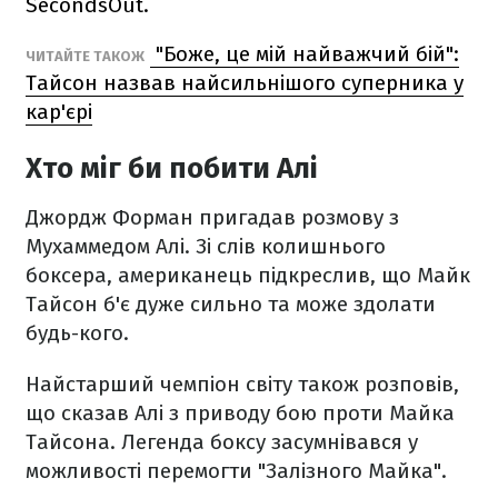
SecondsOut.
"Боже, це мій найважчий бій":
ЧИТАЙТЕ ТАКОЖ
Тайсон назвав найсильнішого суперника у
кар'єрі
Хто міг би побити Алі
Джордж Форман пригадав розмову з
Мухаммедом Алі. Зі слів колишнього
боксера, американець підкреслив, що Майк
Тайсон б'є дуже сильно та може здолати
будь-кого.
Найстарший чемпіон світу також розповів,
що сказав Алі з приводу бою проти Майка
Тайсона. Легенда боксу засумнівався у
можливості перемогти "Залізного Майка".