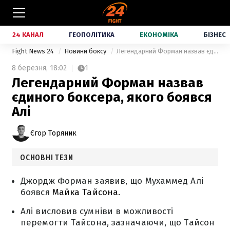
24 КАНАЛ
ГЕОПОЛІТИКА
ЕКОНОМІКА
БІЗНЕС
Fight News 24
Новини боксу
Легендарний Форман назвав єдиного боксера, якого боявся Алі
8 березня,
18:02
1
Легендарний Форман назвав
єдиного боксера, якого боявся
Алі
Єгор Торяник
ОСНОВНІ ТЕЗИ
Джордж Форман заявив, що Мухаммед Алі
боявся
Майка Тайсона.
Алі висловив сумніви в можливості
перемогти Тайсона, зазначаючи, що Тайсон