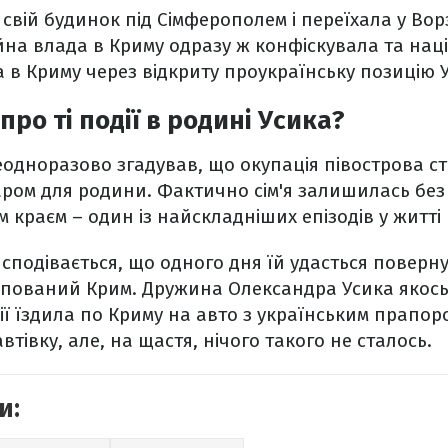
вій будинок під Сімферополем і переїхала у Вор
йна влада в Криму одразу ж конфіскувала та нац
 в Криму через відкриту проукраїнську позицію 
ро ті події в родині Усика?
еодноразово згадував, що окупація півострова с
ром для родини. Фактично сім'я залишилась без д
 краєм – один із найскладніших епізодів у житті
і сподівається, що одного дня їй удасться поверн
упований Крим. Дружина Олександра Усика якось
ії їздила по Криму на авто з українським прапоро
автівку, але, на щастя, нічого такого не сталось.
и: