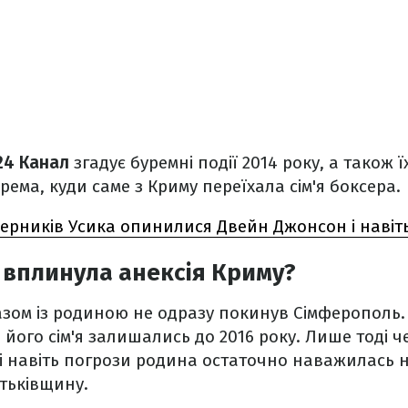
24 Канал
згадує буремні події 2014 року, а також 
рема, куди саме з Криму переїхала сім'я боксера.
перників Усика опинилися Двейн Джонсон і навіт
 вплинула анексія Криму?
азом із родиною не одразу покинув Сімферополь
і його сім'я залишались до 2016 року. Лише тоді 
н і навіть погрози родина остаточно наважилась н
тьківщину.