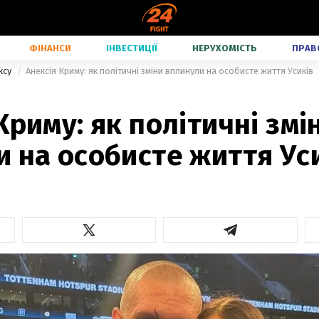
ФІНАНСИ
ІНВЕСТИЦІЇ
НЕРУХОМІСТЬ
ПРАВ
ксу
Анексія Криму: як політичні зміни вплинули на особисте життя Усиків
Криму: як політичні змі
 на особисте життя Ус