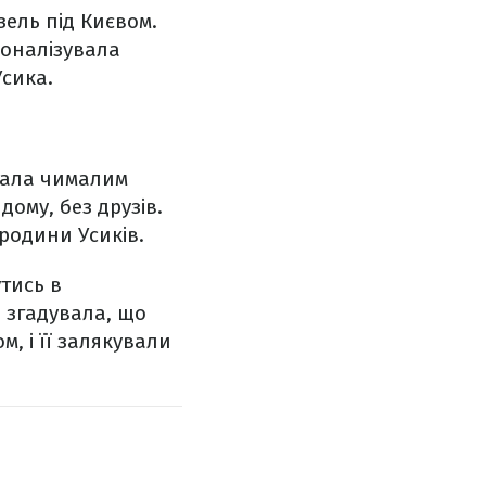
зель під Києвом.
іоналізувала
Усика.
тала чималим
ому, без друзів.
 родини Усиків.
утись в
 згадувала, що
м, і її залякували