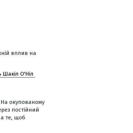
їхній вплив на
ь Шакіл О'Ніл
. На окупованому
через постійний
а те, щоб