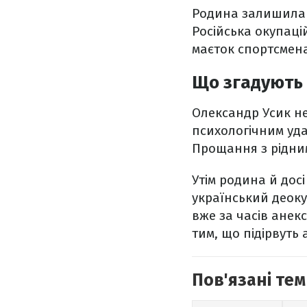
Родина залишила с
Російська окупаці
маєток спортсмена
Що згадують п
Олександр Усик н
психологічним уда
Прощання з рідним
Утім родина й дос
український деок
вже за часів анекс
тим, що підірвуть 
Пов'язані тем