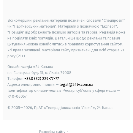
smart tv
samsung smart tv
Всі комерційні рекламні матеріали позначені словами "Спецпроєкт"
чи "Партнерський матеріал". Матеріали з позначкою "Експерт",
"Позиція" відображають позицію авторів та героїв. Редакція може
не поділяти їхніх поглядів. Детальніше щодо реклами та правил
цитування можна ознайомитись в правилах користування сайтом.
Усі права захищені.
Матеріали сайту призначені для осіб старше
21
року (21+)
Онлайн-медіа «24 Канал»
пл. Галицька, буд. 15, м. Львів, 79008
Телефон
+380 (32) 229-77-77
Адреса електронної пошти —
legal@24tv.com.ua
Ідентифікатор онлайн-медіа в Реєстрі суб'єктів у сфері медіа —
R40-06057
© 2005—2026,
ПрАТ «Телерадіокомпанія "Люкс"», 24 Канал.
Розробка сайту
-