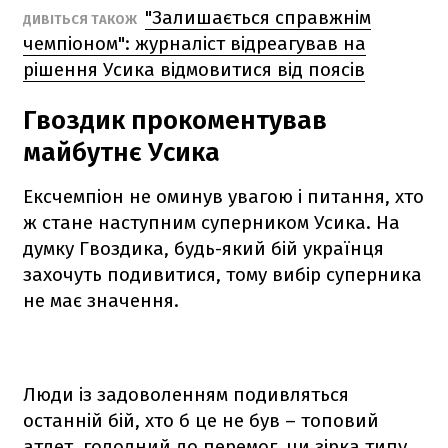
"Залишається справжнім
ДИВІТЬСЯ ТАКОЖ
чемпіоном": журналіст відреагував на
рішення Усика відмовитися від поясів
Гвоздик прокоментував
майбутнє Усика
Ексчемпіон не оминув увагою і питання, хто
ж стане наступним суперником Усика. На
думку Гвоздика, будь-який бій українця
захочуть подивитися, тому вибір суперника
не має значення.
Люди із задоволенням подивляться
останній бій, хто б це не був – топовий
атлет, голодний до перемог, чи зірка типу