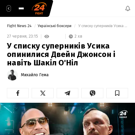
Fight News 24
Українські боксери
 У списку суперників Усика опинилися Двейн Джонсон і навіть Шакіл О'Ніл 
2 хв
27 червня,
23:15
У списку суперників Усика
опинилися Двейн Джонсон і
навіть Шакіл О'Ніл
Михайло Гема