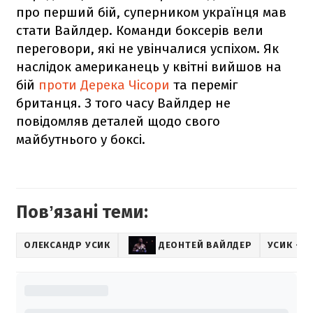
про перший бій, суперником українця мав
стати Вайлдер. Команди боксерів вели
переговори, які не увінчалися успіхом. Як
наслідок американець у квітні вийшов на
бій
проти Дерека Чісори
та переміг
британця. З того часу Вайлдер не
повідомляв деталей щодо свого
майбутнього у боксі.
Повʼязані теми:
ОЛЕКСАНДР УСИК
ДЕОНТЕЙ ВАЙЛДЕР
УСИК – 