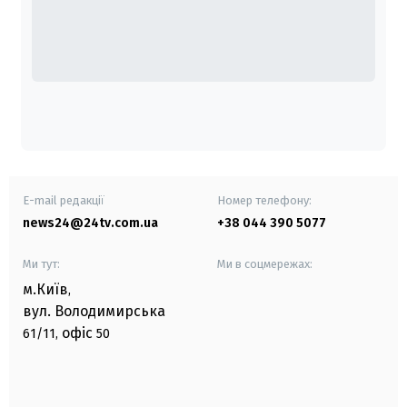
E-mail редакції
Номер телефону:
news24@24tv.com.ua
+38 044 390 5077
Ми тут:
Ми в соцмережах:
м.Київ
,
вул. Володимирська
офіс
61/11,
50