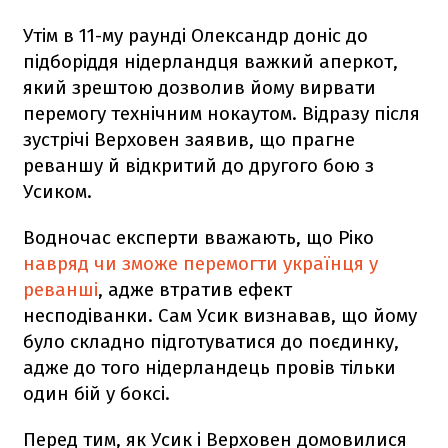
Утім в 11-му раунді Олександр доніс до
підборіддя нідерландця важкий аперкот,
який зрештою дозволив йому вирвати
перемогу технічним нокаутом. Відразу після
зустрічі Верховен заявив, що прагне
реваншу й відкритий до другого бою з
Усиком.
Водночас експерти вважають, що Ріко
навряд чи зможе перемогти українця у
реванші
, адже втратив ефект
несподіванки. Сам Усик визнавав, що йому
було складно підготуватися до поєдинку,
адже до того нідерландець провів тільки
один бій у боксі.
Перед тим, як Усик і Верховен домовилися