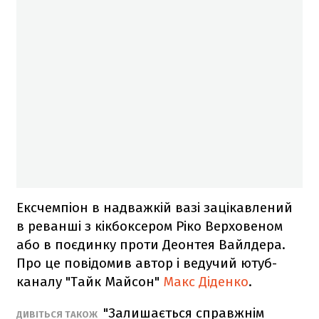
Ексчемпіон в надважкій вазі зацікавлений
в реванші з кікбоксером Ріко Верховеном
або в поєдинку проти Деонтея Вайлдера.
Про це повідомив автор і ведучий ютуб-
каналу "Тайк Майсон"
Макс Діденко
.
"Залишається справжнім
ДИВІТЬСЯ ТАКОЖ