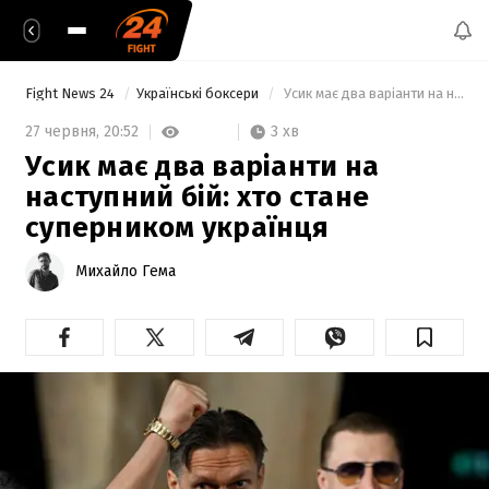
Fight News 24
Українські боксери
 Усик має два варіанти на наступний бій: хто стане суперником українця 
3 хв
27 червня,
20:52
Усик має два варіанти на
наступний бій: хто стане
суперником українця
Михайло Гема