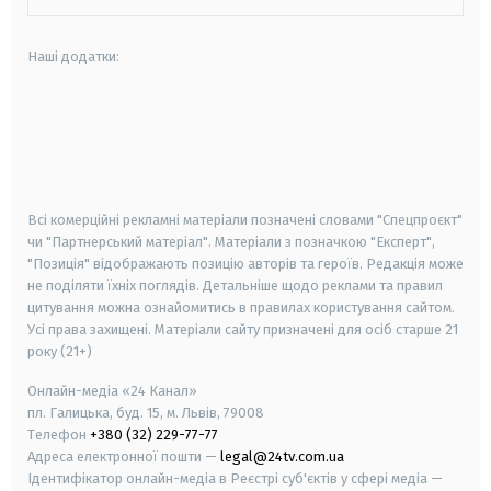
Наші додатки:
android
apple
smart tv
samsung smart tv
Всі комерційні рекламні матеріали позначені словами "Спецпроєкт"
чи "Партнерський матеріал". Матеріали з позначкою "Експерт",
"Позиція" відображають позицію авторів та героїв. Редакція може
не поділяти їхніх поглядів. Детальніше щодо реклами та правил
цитування можна ознайомитись в правилах користування сайтом.
Усі права захищені.
Матеріали сайту призначені для осіб старше
21
року (21+)
Онлайн-медіа «24 Канал»
пл. Галицька, буд. 15, м. Львів, 79008
Телефон
+380 (32) 229-77-77
Адреса електронної пошти —
legal@24tv.com.ua
Ідентифікатор онлайн-медіа в Реєстрі суб'єктів у сфері медіа —