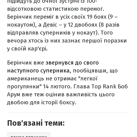
підійдуть до очної зустрічі із 100-
відсотковою статистикою перемог.
Берінчик переміг в усіх своїх 19 боях (9 –
нокаутом), а Девіс – у 12 двобоях (8 разів
відправляв суперників у нокаут). Того
вечора хтось із них зазнає першої поразки
у своїй кар'єрі.
Берінчик вже
звернувся до свого
наступного суперника
, пообіцявши, що
американець не отримає "легкої
прогулянки" 14 лютого. Глава Top Rank Боб
Арум вже теж оцінив важливість цього
двобою для історії боксу.
Пов'язані теми: