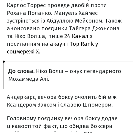
Карлос Торрес проведе двобій проти
Рохана Поланко. Мануель Хаймес
зустрінеться із Абдуллою Мейсоном. Також
анонсовано поєдинки Тайгера Джонсона
та Ніко Волша, пише
24 Канал
з
посиланням на
акаунт Top Rank у
соцмережі Х.
До слова.
Ніко Волш – онук легендарного
Мохаммеда Алі.
Андеркард вечора боксу очолить бій між
Ксандером Заясом і Славою Шпомером.
Головному поєдинку вечора боксу додає
цікавості той факт, що обидва боксери