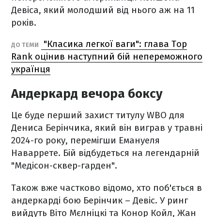
Девіса, який молодший від нього аж на 11
років.
"Класика легкої ваги": глава Top
ДО ТЕМИ
Rank оцінив наступний бій непереможного
українця
Андеркард вечора боксу
Це буде перший захист титулу WBO для
Дениса Берінчика, який він виграв у травні
2024-го року, перемігши Емануеля
Наваррете. Бій відбудеться на легендарній
"Медісон-сквер-гарден".
Також вже частково відомо, хто поб'ється в
андеркарді бою Берінчик – Девіс. У ринг
вийдуть Віто Мєлніцкі та Конор Койл, Жан