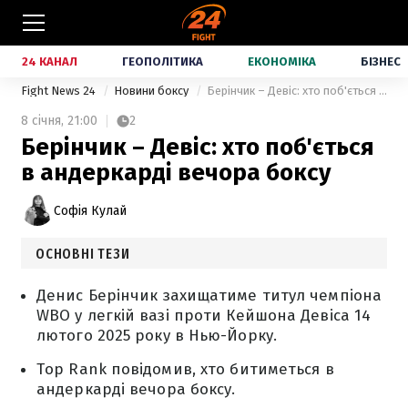
24 КАНАЛ
ГЕОПОЛІТИКА
ЕКОНОМІКА
БІЗНЕС
Fight News 24
Новини боксу
Берінчик – Девіс: хто поб'ється в андеркарді вечора боксу
8 січня,
21:00
2
Берінчик – Девіс: хто поб'ється
в андеркарді вечора боксу
Софія Кулай
ОСНОВНІ ТЕЗИ
Денис Берінчик захищатиме титул чемпіона
WBO у легкій вазі проти Кейшона Девіса 14
лютого 2025 року в Нью-Йорку.
Top Rank повідомив, хто битиметься в
андеркарді вечора боксу.