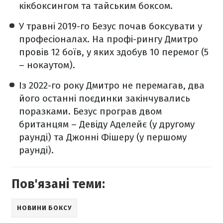
кікбоксингом та тайським боксом.
У травні 2019-го Безус почав боксувати у
професіоналах. На профі-рингу Дмитро
провів 12 боїв, у яких здобув 10 перемог (5
– нокаутом).
Із 2022-го року Дмитро не перемагав, два
його останні поєдинки закінчувались
поразками. Безус програв двом
британцям – Девіду Аделейє (у другому
раунді) та Джонні Фішеру (у першому
раунді).
Пов'язані теми:
НОВИНИ БОКСУ