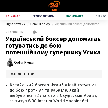
24 КАНАЛ
ГЕОПОЛІТИКА
ЕКОНОМІКА
БІЗНЕС
Fight News 24
Новини боксу
Український боксер допомагає готуватись до бою потенційному супернику Усика
21 січня,
16:00
2
Український боксер допомагає
готуватись до бою
потенційному супернику Усика
Софія Кулай
ОСНОВНІ ТЕЗИ
Китайський боксер Чжан Чжілей готується
до бою проти Агіти Кабаєла, який
відбудеться 22 лютого в Саудівській Аравії,
за титул WBC Interim World у хевівейті.