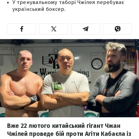
У тренувальному таборі Чжілея перебуває
український боксер.
Вже 22 лютого китайський гігант Чжан
Чжілей проведе бій проти Агіти Кабаєла із