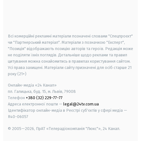
android
apple
smart tv
samsung smart tv
Всі комерційні рекламні матеріали позначені словами "Спецпроєкт"
чи "Партнерський матеріал". Матеріали з позначкою "Експерт",
"Позиція" відображають позицію авторів та героїв. Редакція може
не поділяти їхніх поглядів. Детальніше щодо реклами та правил
цитування можна ознайомитись в правилах користування сайтом.
Усі права захищені.
Матеріали сайту призначені для осіб старше
21
року (21+)
Онлайн-медіа «24 Канал»
пл. Галицька, буд. 15, м. Львів, 79008
Телефон
+380 (32) 229-77-77
Адреса електронної пошти —
legal@24tv.com.ua
Ідентифікатор онлайн-медіа в Реєстрі суб'єктів у сфері медіа —
R40-06057
© 2005—2026,
ПрАТ «Телерадіокомпанія "Люкс"», 24 Канал.