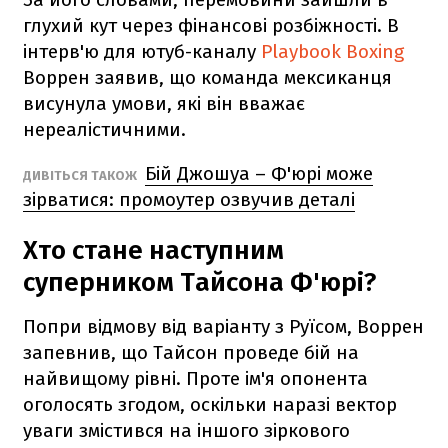
глухий кут через фінансові розбіжності. В
інтерв'ю для ютуб-каналу
Playbook Boxing
Воррен заявив, що команда мексиканця
висунула умови, які він вважає
нереалістичними.
Бій Джошуа – Ф'юрі може
ДИВІТЬСЯ ТАКОЖ
зірватися: промоутер озвучив деталі
Хто стане наступним
суперником Тайсона Ф'юрі?
Попри відмову від варіанту з Руїсом, Воррен
запевнив, що Тайсон проведе бій на
найвищому рівні. Проте ім'я опонента
оголосять згодом, оскільки наразі вектор
уваги змістився на іншого зіркового