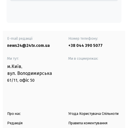
E-mail редакції
Номер телефону:
news24@24tv.com.ua
+38 044 390 5077
Ми тут:
Ми в соцмережах:
м.Київ
,
вул. Володимирська
офіс
61/11,
50
Про нас
Угода Користувача Спільноти
Редакція
Правила коментування