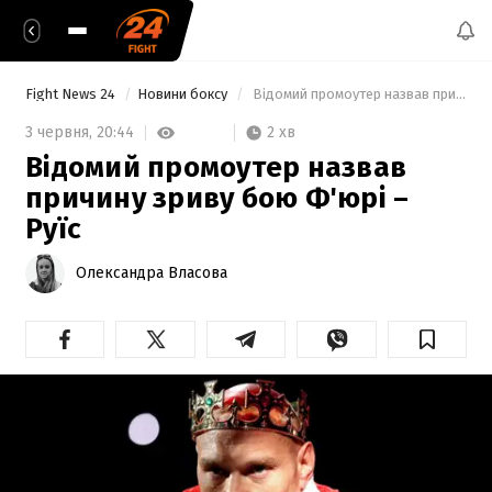
Fight News 24
Новини боксу
 Відомий промоутер назвав причину зриву бою Ф'юрі – Руїс 
2 хв
3 червня,
20:44
Відомий промоутер назвав
причину зриву бою Ф'юрі –
Руїс
Олександра Власова