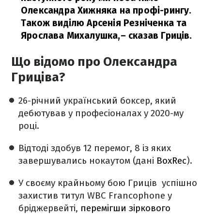
Олександра Хижняка на профі-рингу.
Також виділю Арсенія Резніченка та
Ярослава Михалушка,
– сказав Гриців.
Що відомо про Олександра
Гриціва?
26-річний український боксер, який
дебютував у професіоналах у 2020-му
році.
Відтоді здобув 12 перемог, 8 із яких
завершувались нокаутом (дані
BoxRec
).
У своєму крайньому бою Гриців успішно
захистив титул WBC Francophone у
бріджервейті,
перемігши зіркового