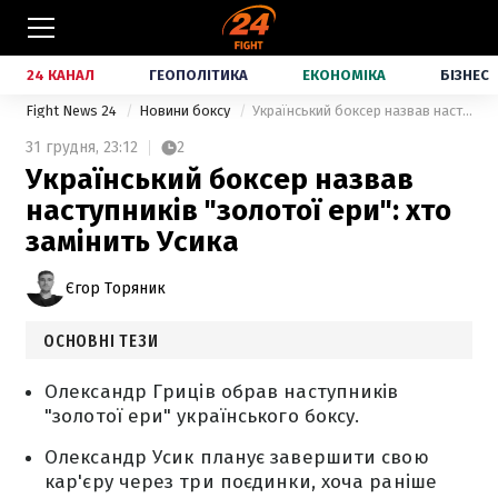
24 КАНАЛ
ГЕОПОЛІТИКА
ЕКОНОМІКА
БІЗНЕС
Fight News 24
Новини боксу
Український боксер назвав наступників "золотої ери": хто замінить Усика
31 грудня,
23:12
2
Український боксер назвав
наступників "золотої ери": хто
замінить Усика
Єгор Торяник
ОСНОВНІ ТЕЗИ
Олександр Гриців обрав наступників
"золотої ери" українського боксу.
Олександр Усик планує завершити свою
кар'єру через три поєдинки, хоча раніше