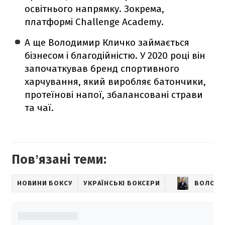
освітнього напрямку. Зокрема,
платформі Challenge Academy.
А ще Володимир Кличко займається
бізнесом і благодійністю. У 2020 році він
започаткував бренд спортивного
харчування, який виробляє батончики,
протеїнові напої, збалансовані страви
та чаї.
Повʼязані теми:
НОВИНИ БОКСУ
УКРАЇНСЬКІ БОКСЕРИ
ВОЛОДИ