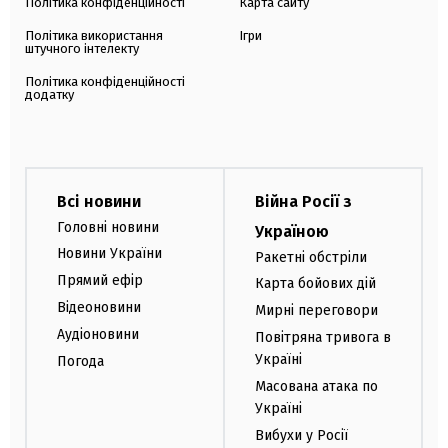
Політика конфіденційності
Карта сайту
Політика використання
Ігри
штучного інтелекту
Політика конфіденційності
додатку
Всі новини
Війна Росії з
Головні новини
Україною
Новини України
Ракетні обстріли
Прямий ефір
Карта бойових дій
Відеоновини
Мирні переговори
Аудіоновини
Повітряна тривога в
Україні
Погода
Масована атака по
Україні
Вибухи у Росії