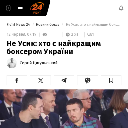
Fight News 24
Новини боксу
 Не Усик: хто є найкращим боксером України 
2 хв
12 червня,
07:19
1
Не Усик: хто є найкращим
боксером України
Сергій Цигульський