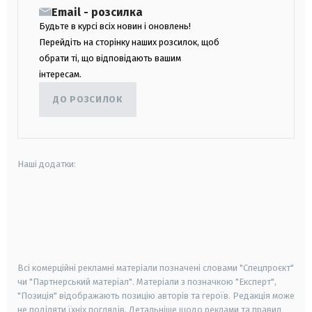
Email - розсилка
Будьте в курсі всіх новин і оновлень!
Перейдіть на сторінку наших розсилок, щоб
обрати ті, що відповідають вашим
інтересам.
ДО РОЗСИЛОК
Наші додатки:
android
apple
smart tv
samsung smart tv
Всі комерційні рекламні матеріали позначені словами "Спецпроєкт"
чи "Партнерський матеріал". Матеріали з позначкою "Експерт",
"Позиція" відображають позицію авторів та героїв. Редакція може
не поділяти їхніх поглядів. Детальніше щодо реклами та правил