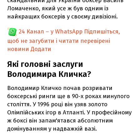
скандальний для України боксер Василь
Ломаченко, який усе ж був одним із
найкращих боксерів у своєму дивізіоні.
24 Канал – у WhatsApp
Підпишіться,
щоб не загубити і читати перевірені
новини
Додати
Які головні заслуги
Володимира Кличка?
Володимир Кличко почав розривати
боксерські ринги ще в 90-х роках минулого
століття. У 1996 році він узяв золото
Олімпійських ігор в Атланті. У професійному
ж боксі він запам'ятався абсолютним
домінуванням у надважкій вазі.