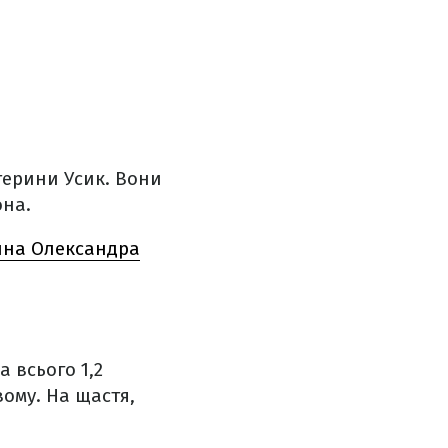
атерини Усик. Вони
она.
жина Олександра
 всього 1,2
вому. На щастя,