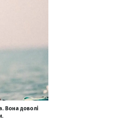
а. Вона доволі
и.