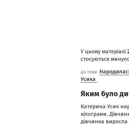
У цьому матеріалі
стосуються минуло
Народилась
ДО ТЕМИ
Усика
Яким було ди
Катерина Усик нар
кілограми. Дівчин
дівчинка виросла