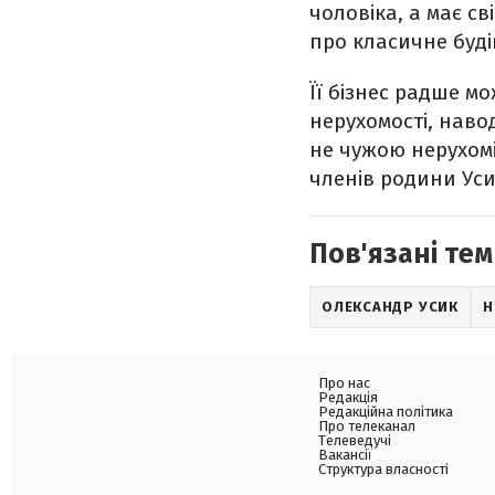
чоловіка, а має св
про класичне буді
Її бізнес радше м
нерухомості, наво
не чужою нерухомі
членів родини Уси
Пов'язані тем
ОЛЕКСАНДР УСИК
Н
Про нас
Редакція
Редакційна політика
Про телеканал
Телеведучі
Вакансії
Структура власності