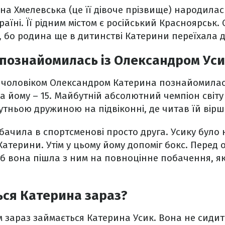
на Хмелевська (це її дівоче прізвище) народилас
аїні. Її рідним містом є російський Красноярськ.
є, бо родина ще в дитинстві Катерини переїхала 
 познайомилась із Олександром Ус
м чоловіком Олександром Катерина познайомилась
, а йому – 15. Майбутній абсолютний чемпіон світ
тньою дружиною на підвіконні, де читав їй вірші
бачила в спортсменові просто друга. Усику було
атерини. Утім у цьому йому допоміг бокс. Перед о
об вона пішла з ним на повноцінне побачення, я
ься Катерина зараз?
м зараз займається Катерина Усик. Вона не сидит