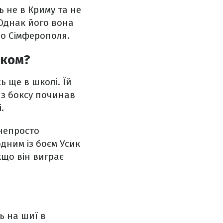
ь не в Криму та не
 Однак його вона
до Сімферополя.
иком?
 ще в школі. Їй
у з боксу починав
.
 непросто
дним із боєм Усик
кщо він виграє
ь на шиї в