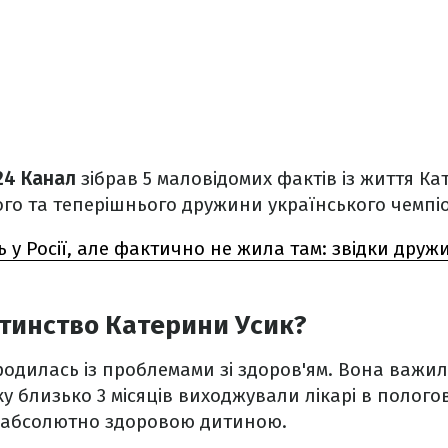
24 Канал
зібрав 5 маловідомих фактів із життя К
го та теперішнього дружини українського чемпі
 у Росії, але фактично не жила там: звідки дру
тинство Катерини Усик?
одилась із проблемами зі здоров'ям. Вона важила
ку близько 3 місяців виходжували лікарі в полого
 абсолютно здоровою дитиною.