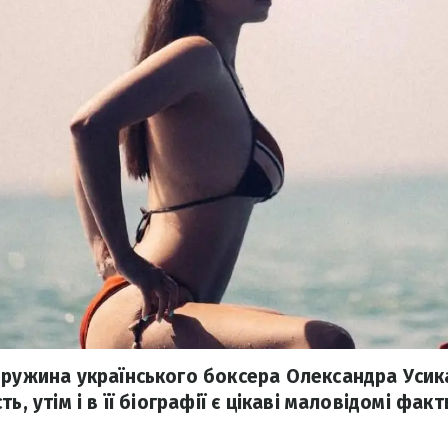
дружина українського боксера Олександра Усик
ь, утім і в її біографії є цікаві маловідомі факт