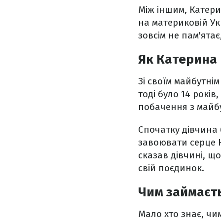
Між іншим, Катери
на материковій Укр
зовсім не пам'ята
Як Катерина
Зі своїм майбутні
тоді було 14 років
побачення з майбу
Спочатку дівчина 
завоювати серце К
сказав дівчині, щ
свій поєдинок.
Чим займаєт
Мало хто знає, чи