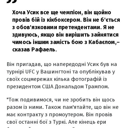
Хоча Усик все ще чемпіон, він щойно
провів бій із кікбоксером. Він не б'ється
з обов'язковими претендентами. Я не
здивуюсь, якщо він вирішить зайнятися
чимось іншим замість бою з Кабаєлом,
–
сказав Рафаель.
Він пригадав, що напередодні Усик був на
турнірі UFC у Вашингтоні та опублікував у
своїх соцмережах кілька фотографій із
президентом США Дональдом Трампом.
"Тож подивимося, чи не зробить він щось
разом із ними. Також пам'ятайте, що він не
має контракту з промоутером. Він провів
свої останні бої з Туркі. Але кінець ери