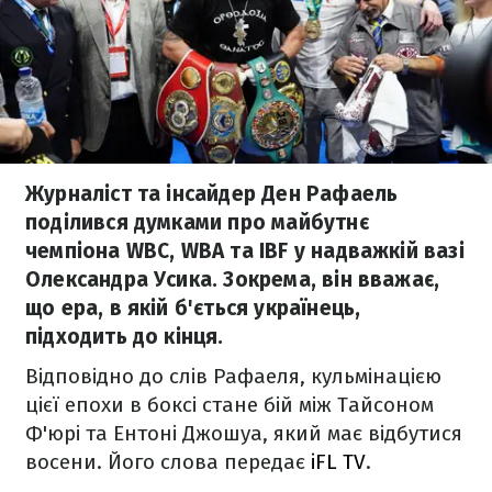
Журналіст та інсайдер Ден Рафаель
поділився думками про майбутнє
чемпіона WBC, WBA та IBF у надважкій вазі
Олександра Усика. Зокрема, він вважає,
що ера, в якій б'ється українець,
підходить до кінця.
Відповідно до слів Рафаеля, кульмінацією
цієї епохи в боксі стане бій між Тайсоном
Ф'юрі та Ентоні Джошуа, який має відбутися
восени. Його слова передає
iFL TV
.