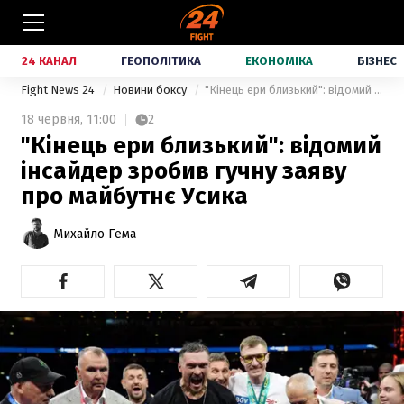
24 КАНАЛ
ГЕОПОЛІТИКА
ЕКОНОМІКА
БІЗНЕС
Fight News 24
Новини боксу
"Кінець ери близький": відомий інсайдер зробив гучну заяву про майбутнє Усика
18 червня,
11:00
2
"Кінець ери близький": відомий
інсайдер зробив гучну заяву
про майбутнє Усика
Михайло Гема