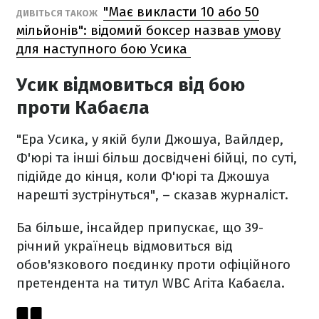
"Має викласти 10 або 50
ДИВІТЬСЯ ТАКОЖ
мільйонів": відомий боксер назвав умову
для наступного бою Усика
Усик відмовиться від бою
проти Кабаєла
"Ера Усика, у якій були Джошуа, Вайлдер,
Ф'юрі та інші більш досвідчені бійці, по суті,
підійде до кінця, коли Ф'юрі та Джошуа
нарешті зустрінуться", – сказав журналіст.
Ба більше, інсайдер припускає, що 39-
річний українець відмовиться від
обов'язкового поєдинку проти офіційного
претендента на титул WBC Агіта Кабаєла.