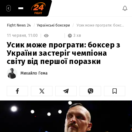
Fight News 24
Українські боксери
 Усик може програти: боксер з України застеріг чемпіона світу від першої поразки 
3 хв
11 червня,
11:00
Усик може програти: боксер з
України застеріг чемпіона
світу від першої поразки
Михайло Гема