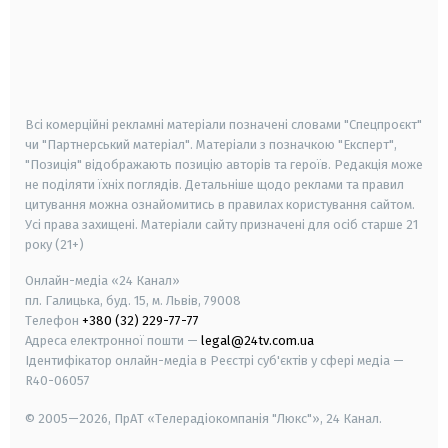
android
apple
smart tv
samsung smart tv
Всі комерційні рекламні матеріали позначені словами "Спецпроєкт"
чи "Партнерський матеріал". Матеріали з позначкою "Експерт",
"Позиція" відображають позицію авторів та героїв. Редакція може
не поділяти їхніх поглядів. Детальніше щодо реклами та правил
цитування можна ознайомитись в правилах користування сайтом.
Усі права захищені.
Матеріали сайту призначені для осіб старше
21
року (21+)
Онлайн-медіа «24 Канал»
пл. Галицька, буд. 15, м. Львів, 79008
Телефон
+380 (32) 229-77-77
Адреса електронної пошти —
legal@24tv.com.ua
Ідентифікатор онлайн-медіа в Реєстрі суб'єктів у сфері медіа —
R40-06057
© 2005—2026,
ПрАТ «Телерадіокомпанія "Люкс"», 24 Канал.