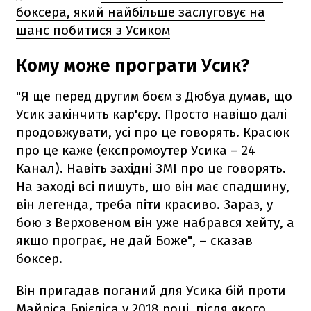
боксера, який найбільше заслуговує на
шанс побитися з Усиком
Кому може програти Усик?
"Я ще перед другим боєм з Дюбуа думав, що
Усик закінчить кар'єру. Просто навіщо далі
продовжувати, усі про це говорять. Красюк
про це каже (експромоутер Усика – 24
Канал). Навіть західні ЗМІ про це говорять.
На заході всі пишуть, що він має спадщину,
він легенда, треба піти красиво. Зараз, у
бою з Верховеном він уже набрався хейту, а
якщо програє, не дай Боже", – сказав
боксер.
Він пригадав поганий для Усика бій проти
Майріса Брієдіса у 2018 році, після якого