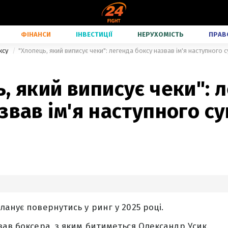
ФІНАНСИ
ІНВЕСТИЦІЇ
НЕРУХОМІСТЬ
ПРАВ
ксу
"Хлопець, який виписує чеки": легенда боксу назвав ім'я наступного 
, який виписує чеки": 
звав ім'я наступного с
ланує повернутись у ринг у 2025 році.
вав боксера, з яким битиметься Олександр Усик.