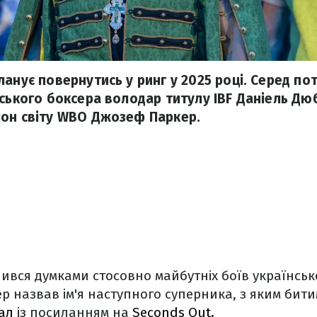
анує повернутись у ринг у 2025 році. Серед по
нського боксера володар титулу IBF Даніель Дю
он світу WBO Джозеф Паркер.
лився думками стосовно майбутніх боїв українськ
р назвав ім'я наступного суперника, з яким бити
ал
із посиланням на
Seconds Out.