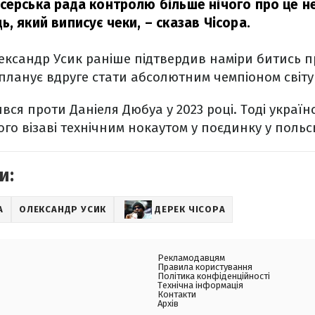
серська рада контролю більше нічого про це н
ь, який виписує чеки,
– сказав Чісора.
ксандр Усик раніше підтвердив наміри битись п
планує вдруге стати абсолютним чемпіоном світу 
вся проти Даніеля Дюбуа у 2023 році. Тоді украї
го візаві технічним нокаутом у поєдинку у польс
и:
А
ОЛЕКСАНДР УСИК
ДЕРЕК ЧІСОРА
Рекламодавцям
Правила користування
Політика конфіденційності
Технічна інформація
Контакти
Архів