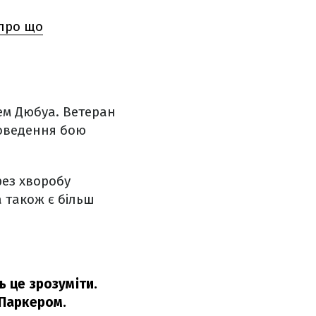
про що
ем Дюбуа. Ветеран
роведення бою
рез хворобу
 також є більш
ь це зрозуміти.
 Паркером.