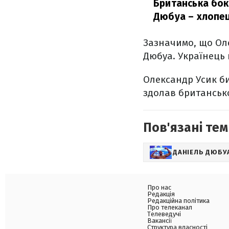
Британська бок
Дюбуа – хлопец
Зазначимо, що Оле
Дюбуа. Українець 
Олександр Усик би
здолав британсько
Пов'язані тем
ДАНІЕЛЬ ДЮБУ
Про нас
Редакція
Редакційна політика
Про телеканал
Телеведучі
Вакансії
Структура власності