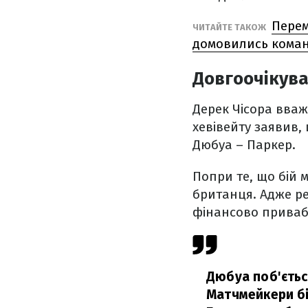
Перем
ЧИТАЙТЕ ТАКОЖ
домовились кома
Довгоочікув
Дерек Чісора вваж
хевівейту заявив,
Дюбуа – Паркер.
Попри те, що бій 
британця. Адже ре
фінансово прива
Дюбуа поб'ється
Матчмейкери бі