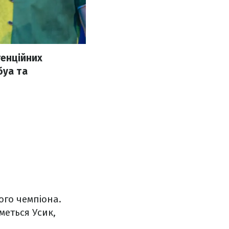
тенційних
буа та
ого чемпіона.
меться Усик,