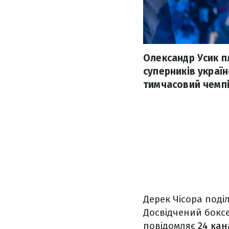
Олександр Усик пл
суперників украї
тимчасовий чемпі
Дерек Чісора поді
Досвідчений боксе
повідомляє
24 кан