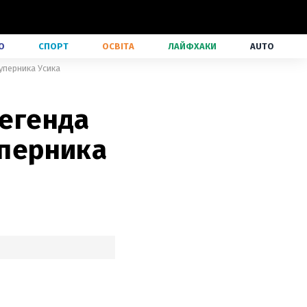
О
СПОРТ
ОСВІТА
ЛАЙФХАКИ
AUTO
суперника Усика
легенда
уперника