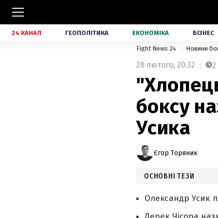
24 КАНАЛ
ГЕОПОЛІТИКА
ЕКОНОМІКА
БІЗНЕС
Fight News 24
Новини бо
28 лютого,
20:32
2
"Хлопець
боксу на
Усика
Єгор Торяник
ОСНОВНІ ТЕЗИ
Олександр Усик п
Дерек Чісора наз