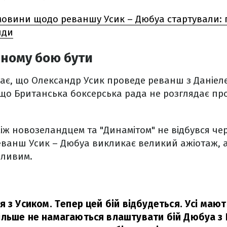
овини щодо реваншу Усик – Дюбуа стартували: 
нди
аному бою бути
ає, що Олександр Усик проведе реванш з Даніел
 що Британська боксерська рада не розглядає п
між новозеландцем та "Динамітом" не відбувся че
ванш Усик – Дюбуа викликає великий ажіотаж, а
бливим.
 з Усиком. Тепер цей бій відбудеться. Усі мают
льше не намагаються влаштувати бій Дюбуа з