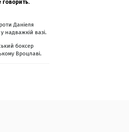
е говорить.
роти Даніеля
у надважкій вазі.
нський боксер
ькому Вроцлаві.