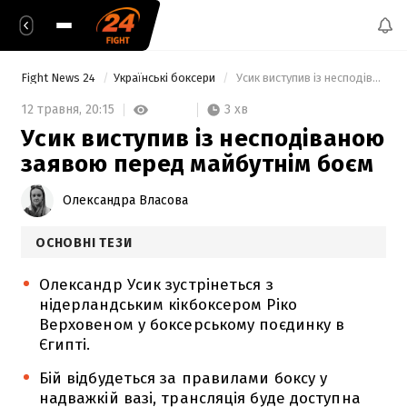
Fight News 24
Українські боксери
 Усик виступив із несподіваною заявою перед майбутнім боєм 
3 хв
12 травня,
20:15
Усик виступив із несподіваною
заявою перед майбутнім боєм
Олександра Власова
ОСНОВНІ ТЕЗИ
Олександр Усик зустрінеться з
нідерландським кікбоксером Ріко
Верховеном у боксерському поєдинку в
Єгипті.
Бій відбудеться за правилами боксу у
надважкій вазі, трансляція буде доступна