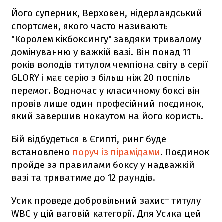
Його суперник, Верховен, нідерландський
спортсмен, якого часто називають
"Королем кікбоксингу" завдяки тривалому
домінуванню у важкій вазі. Він понад 11
років володів титулом чемпіона світу в серії
GLORY і має серію з більш ніж 20 поспіль
перемог. Водночас у класичному боксі він
провів лише один професійний поєдинок,
який завершив нокаутом на його користь.
Бій відбудеться в Єгипті, ринг буде
встановлено
поруч із пірамідами
. Поєдинок
пройде за правилами боксу у надважкій
вазі та триватиме до 12 раундів.
Усик проведе добровільний захист титулу
WBC у цій ваговій категорії. Для Усика цей