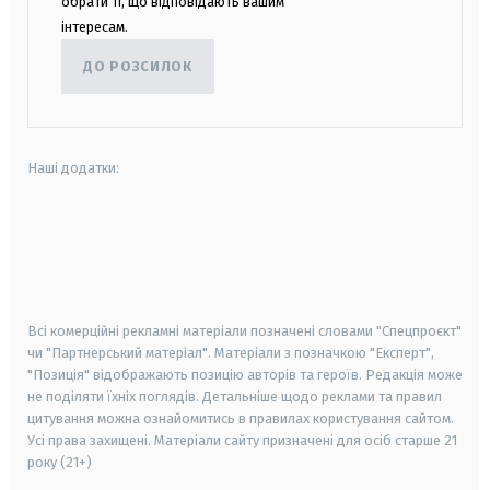
обрати ті, що відповідають вашим
інтересам.
ДО РОЗСИЛОК
Наші додатки:
android
apple
smart tv
samsung smart tv
Всі комерційні рекламні матеріали позначені словами "Спецпроєкт"
чи "Партнерський матеріал". Матеріали з позначкою "Експерт",
"Позиція" відображають позицію авторів та героїв. Редакція може
не поділяти їхніх поглядів. Детальніше щодо реклами та правил
цитування можна ознайомитись в правилах користування сайтом.
Усі права захищені.
Матеріали сайту призначені для осіб старше
21
року (21+)