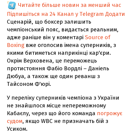
Читайте більше новин за менший час
Підпишіться на 24 Канал у Telegram
Додати
Сценарій, що боксер залишить
чемпіонський пояс, видається реальним,
адже раніше він у коментарі
Source of
Boxing
вже оголосив імена суперників, з
якими битиметься наприкінці кар'єри.
Окрім Верховена, це переможець
протистояння Фабіо Вордлі – Даніель
Дюбуа, а також ще один реванш з
Тайсоном Ф'юрі.
У переліку суперників чемпіона з України
не знайшлося місце непереможному
Кабаєлу, через що його команда
погрожує
судом
, якщо WBC не призначать бій з
Усиком.