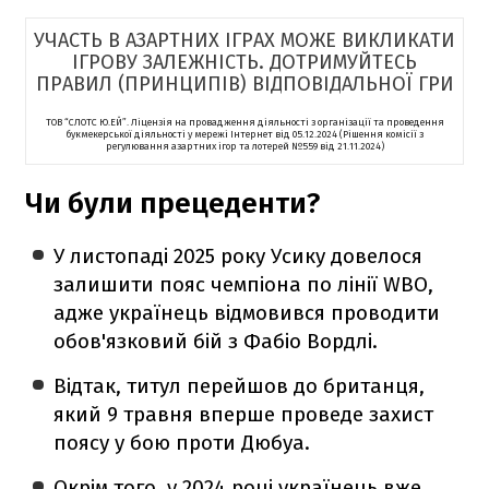
УЧАСТЬ В АЗАРТНИХ ІГРАХ МОЖЕ ВИКЛИКАТИ
ІГРОВУ ЗАЛЕЖНІСТЬ. ДОТРИМУЙТЕСЬ
ПРАВИЛ (ПРИНЦИПІВ) ВІДПОВІДАЛЬНОЇ ГРИ
ТОВ “СЛОТС Ю.ЕЙ”. Ліцензія на провадження діяльності з організації та проведення
букмекерської діяльності у мережі Інтернет від 05.12.2024 (Рішення комісії з
регулювання азартних ігор та лотерей №559 від 21.11.2024)
Чи були прецеденти?
У листопаді 2025 року Усику довелося
залишити пояс чемпіона по лінії WBO,
адже українець відмовився проводити
обов'язковий бій з Фабіо Вордлі.
Відтак, титул перейшов до британця,
який 9 травня вперше проведе захист
поясу у бою проти Дюбуа.
Окрім того, у 2024 році українець вже