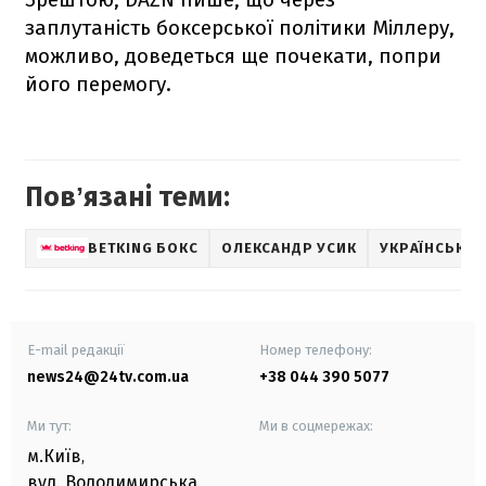
заплутаність боксерської політики Міллеру,
можливо, доведеться ще почекати, попри
його перемогу.
Повʼязані теми:
BETKING БОКС
ОЛЕКСАНДР УСИК
УКРАЇНСЬКІ 
E-mail редакції
Номер телефону:
news24@24tv.com.ua
+38 044 390 5077
Ми тут:
Ми в соцмережах:
м.Київ
,
вул. Володимирська