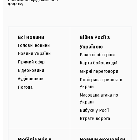
додатку
Всі новини
Війна Росії з
Головні новини
Україною
Новини України
Ракетні обстріли
Прямий ефір
Карта бойових дій
Відеоновини
Мирні переговори
Аудіоновини
Повітряна тривога в
Україні
Погода
Масована атака по
Україні
Вибухи у Росії
Втрати ворога
Мобілізація в
Новини економіки