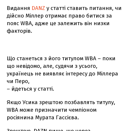
Видання
DANZ
у статті ставить питання, чи
дійсно Міллер отримає право битися за
пояс WBA, адже це залежить він низки
факторів.
Що станеться з його титулом WBA – поки
що невідомо, але, судячи з усього,
українець не виявляє інтересу до Міллера
чи Перо,
– йдеться у статті.
Якщо Усика зрештою позбавлять титулу,
WBA може призначити чемпіоном
росіянина Мурата Гассієва.
Зрештою, DAZN пише, що через