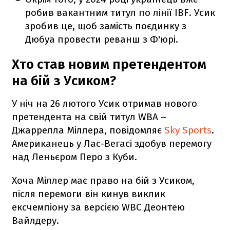
робив вакантним титул по лінії IBF. Усик
зробив це, щоб замість поєдинку з
Дюбуа провести реванш з Ф'юрі.
Хто став новим претендентом
на бій з Усиком?
У ніч на 26 лютого Усик отримав нового
претендента на свій титул WBA –
Джаррелла Міллера, повідомляє
Sky Sports
.
Американець у Лас-Вегасі здобув перемогу
над Леньєром Перо з Куби.
Хоча Міллер має право на бій з Усиком,
після перемоги він кинув виклик
ексчемпіону за версією WBC Деонтею
Вайлдеру.