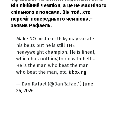
Він лінійний чемпіон, а це не має нічого
спільного з поясами. Він той, хто
переміг попереднього чемпіона,
–
заявив Рафаель.
Make NO mistake: Usky may vacate
his belts but he is still THE
heavyweight champion. He is lineal,
which has nothing to do with belts.
He is the man who beat the man
who beat the man, etc.
#boxing
— Dan Rafael (@DanRafael1)
June
26, 2026