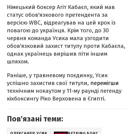
Німецький боксер Агіт Кабаєл, який мав
статус обов'язкового претендента за
версією WBC, відреагував на цей крок із
повагою до українця. Крім того, до 30
червня команда Усика мала узгодити
обов'язковий захист титулу проти Кабаєла,
однак українець вирішив піти іншим
шляхом.
Раніше, у травневому поєдинку, Усик
успішно захистив свої титули,
перемігши
технічним нокаутом у 11-му раунді легенду
кікбоксингу Ріко Верховена в Єгипті.
Пов'язані теми:
ОЛЕКСАНДР УСИК
BETKING БОКС