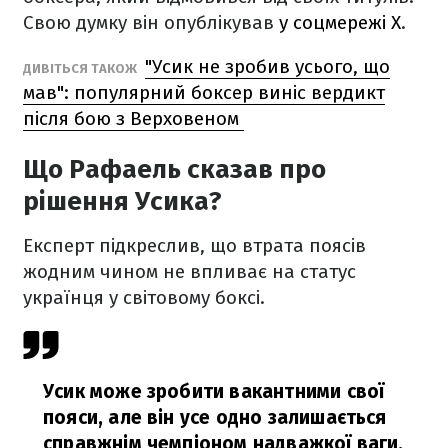
Свою думку він опублікував
у соцмережі X
.
"Усик не зробив усього, що
ДИВІТЬСЯ ТАКОЖ
мав": популярний боксер виніс вердикт
після бою з Верховеном
Що Рафаель сказав про
рішення Усика?
Експерт підкреслив, що втрата поясів
жодним чином не впливає на статус
українця у світовому боксі.
Усик може зробити вакантними свої
пояси, але він усе одно залишається
справжнім чемпіоном надважкої ваги.