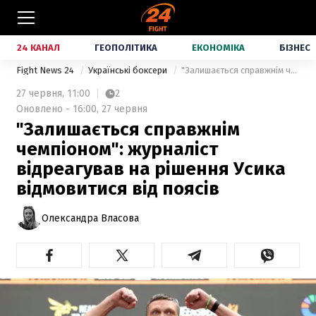
24 КАНАЛ
ГЕОПОЛІТИКА
ЕКОНОМІКА
БІЗНЕС
Fight News 24
Українські боксери
"Залишається справжнім чемпіоном": журналіст відреагував на рішення Усика відмовитися від поясів
27 червня,
11:00
2
Оновлено - 16:00, 27 червня
"Залишається справжнім
чемпіоном": журналіст
відреагував на рішення Усика
відмовитися від поясів
Олександра Власова