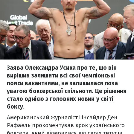
Заява Олександра Усика про те, що він
вирішив залишити всі свої чемпіонські
пояси вакантними, не залишилася поза
увагою боксерської спільноти. Це рішення
стало однією з головних новин у світі
боксу.
Американський журналіст і інсайдер Ден
Рафаель прокоментував крок українського
боксера, який відмовився від своїх титулів.